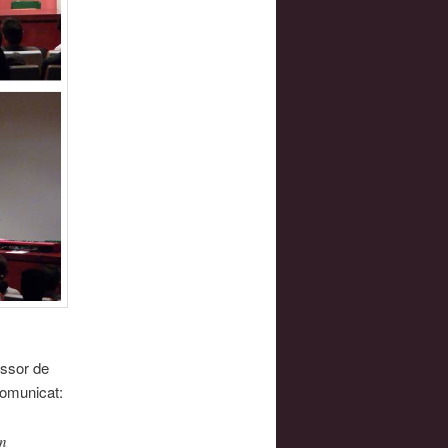
essor de
comunicat:
un