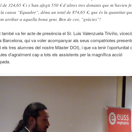
al de 324,65 € i s’han afegit 550 € d’altres tres donants que m’havien fe
 la causa “Equador”, dóna un total de 874,65 €, que és la quantitat qu
em arribar a aquella bona gent. Ben de cor, “gràcies”!
tat també va fer acte de presència el Sr. Luis Valenzuela Triviño, vicec
a Barcelona, qui va voler acompanyar als seus compatriotes presents
 els tres alumnes del nostre Màster DOI), i que va tenir l’oportunitat 
les d’agraïment cap a tots els assistents per la magnífica acció
pada.