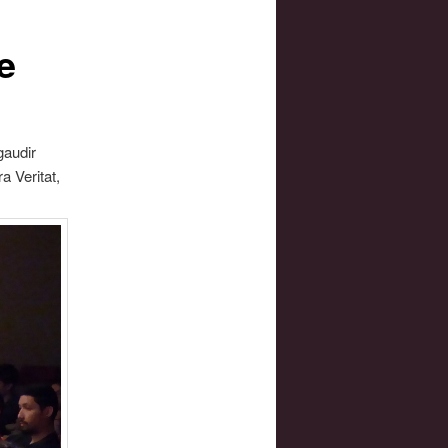
e
gaudir
a Veritat,