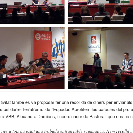
ctivitat també es va proposar fer una recollida de diners per enviar als
s pel darrer terratrèmol de l’Equador. Aprofitem les paraules del prof
ura VBB, Alexandre Damians, i coordinador de Pastoral, que ens ha 
cies a tots ha estat una trobada entranyable i simpàtica. Hem recollit 