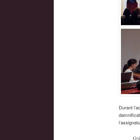
Durant l’a
damnificat
l’assignat
Grà