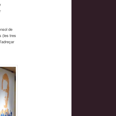
t
e
ònsol de
 (les tres
d’adreçar