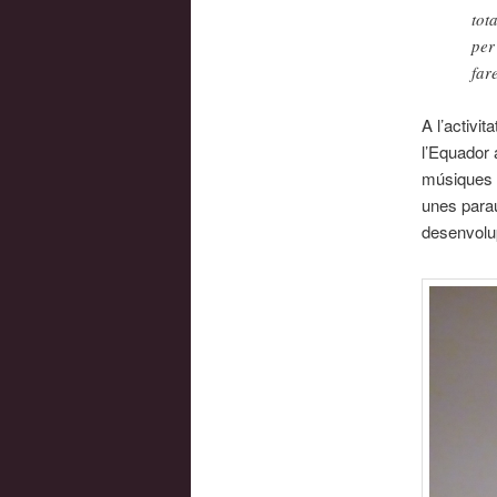
tot
per
far
A l’activi
l’Equador 
músiques i
unes parau
desenvolu