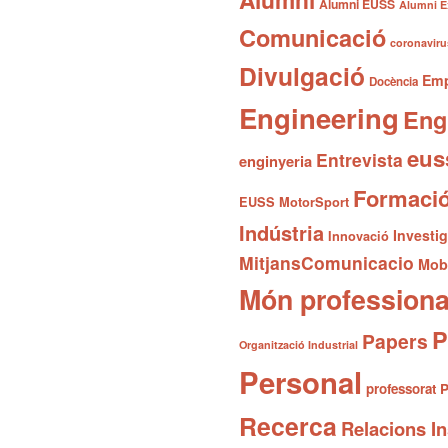
Alumni EUSS
Alumni E
Comunicació
coronaviru
Divulgació
Emp
Docència
Engineering
Eng
eus
Entrevista
enginyeria
Formaci
EUSS MotorSport
Indústria
Investi
Innovació
MitjansComunicacio
Mobi
Món professiona
P
Papers
Organització Industrial
Personal
professorat
P
Recerca
Relacions In