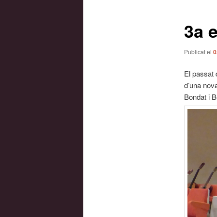
les
entrades
3a 
Publicat el
0
El passat 
d’una nova
Bondat i B