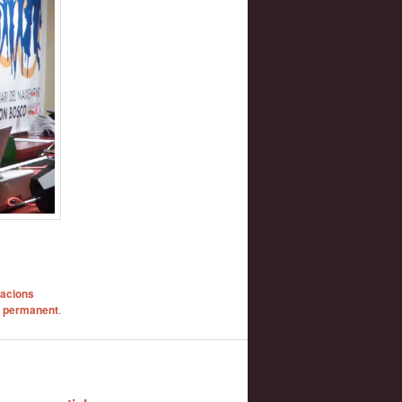
acions
ç permanent
.