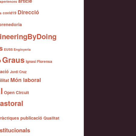
article
xperiences
Direcció
covid19
s
renedoria
ineeringByDoing
s
EUSS Enginyeria
Graus
ó
Ignasi Florensa
gació
Jordi Cruz
Món laboral
litat
l
Open Circuit
astoral
publicació
ràctiques
Qualitat
stitucionals