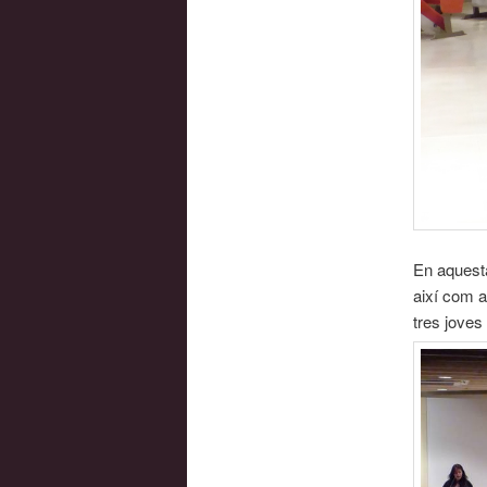
En aquesta
així com a
tres joves