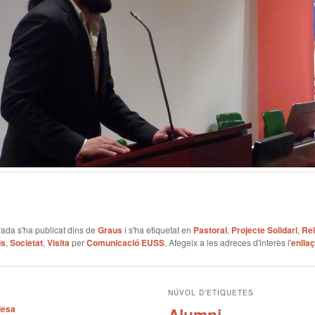
ada s'ha publicat dins de
Graus
i s'ha etiquetat en
Pastoral
,
Projecte Solidari
,
Rel
ls
,
Societat
,
Visita
per
Comunicació EUSS
. Afegeix a les adreces d'interès l'
enlla
NÚVOL D’ETIQUETES
desa
Alumni