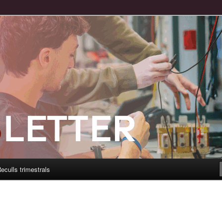
eculls trimestrals