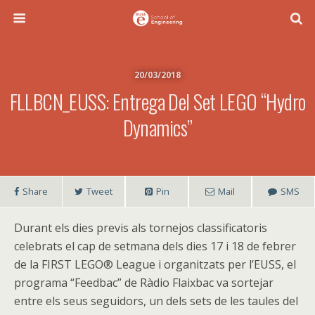
20/03/2018
FLLBCN_EUSS: Entrega Del Set LEGO “Hydro
Dynamics”
Share
Tweet
Pin
Mail
SMS
Durant els dies previs als tornejos classificatoris
celebrats el cap de setmana dels dies 17 i 18 de febrer
de la FIRST LEGO® League i organitzats per l’EUSS, el
programa “Feedbac” de Ràdio Flaixbac va sortejar
entre els seus seguidors, un dels sets de les taules del