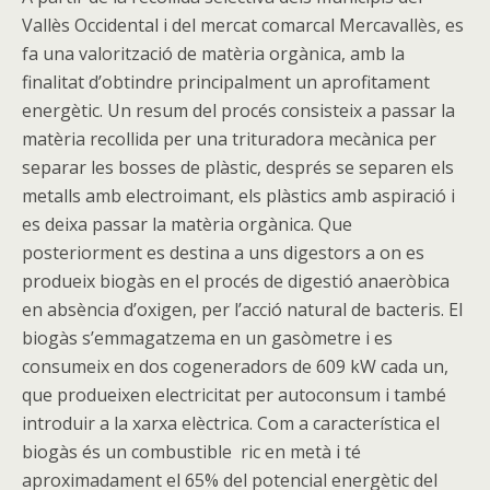
Vallès Occidental i del mercat comarcal Mercavallès, es
fa una valorització de matèria orgànica, amb la
finalitat d’obtindre principalment un aprofitament
energètic. Un resum del procés consisteix a passar la
matèria recollida per una trituradora mecànica per
separar les bosses de plàstic, després se separen els
metalls amb electroimant, els plàstics amb aspiració i
es deixa passar la matèria orgànica. Que
posteriorment es destina a uns digestors a on es
produeix biogàs en el procés de digestió anaeròbica
en absència d’oxigen, per l’acció natural de bacteris. El
biogàs s’emmagatzema en un gasòmetre i es
consumeix en dos cogeneradors de 609 kW cada un,
que produeixen electricitat per autoconsum i també
introduir a la xarxa elèctrica. Com a característica el
biogàs és un combustible ric en metà i té
aproximadament el 65% del potencial energètic del