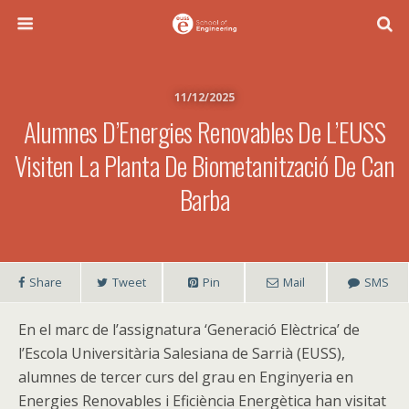
11/12/2025
Alumnes D’Energies Renovables De L’EUSS
Visiten La Planta De Biometanització De Can
Barba
Share
Tweet
Pin
Mail
SMS
En el marc de l’assignatura ‘Generació Elèctrica’ de
l’Escola Universitària Salesiana de Sarrià (EUSS),
alumnes de tercer curs del grau en Enginyeria en
Energies Renovables i Eficiència Energètica han visitat