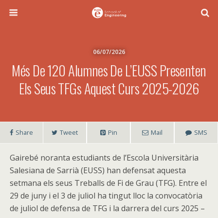
06/07/2026
Més De 120 Alumnes De L’EUSS Presenten
Els Seus TFGs Aquest Curs 2025-2026
Share
Tweet
Pin
Mail
SMS
Gairebé noranta estudiants de l’Escola Universitària
Salesiana de Sarrià (EUSS) han defensat aquesta
setmana els seus Treballs de Fi de Grau (TFG). Entre el
29 de juny i el 3 de juliol ha tingut lloc la convocatòria
de juliol de defensa de TFG i la darrera del curs 2025 –