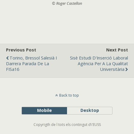
© Roger Castellon
Previous Post
Next Post
Torino, Bressol Salesià I
Sisè Estudi D'Inserció Laboral
Darrera Parada De La
Agència Per A La Qualitat
FISa16
Universitària
Back to top
Mobile
Desktop
Copyrigth de l tots els contingut d\'EUSS