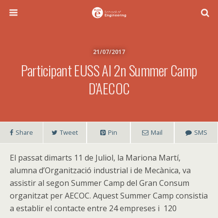
21/07/2017
Participant EUSS Al 2n Summer Camp
D’AECOC
Share
Tweet
Pin
Mail
SMS
El passat dimarts 11 de Juliol, la Mariona Martí,
alumna d’Organització industrial i de Mecànica, va
assistir al segon Summer Camp del Gran Consum
organitzat per AECOC. Aquest Summer Camp consistia
a establir el contacte entre 24 empreses i 120