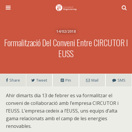
14/02/2018
Formalització Del Conveni Entre CIRCUTOR I
EUSS
Share
Tweet
Pin
Mail
SMS
Ahir dimarts dia 13 de febrer es va formalitzar el
conveni de col·laboració amb l’empresa CIRCUTOR i
l’EUSS. L’empresa cedeix a l’EUSS, uns equips d’alta
gama relacionats amb el camp de les energies
renovables.