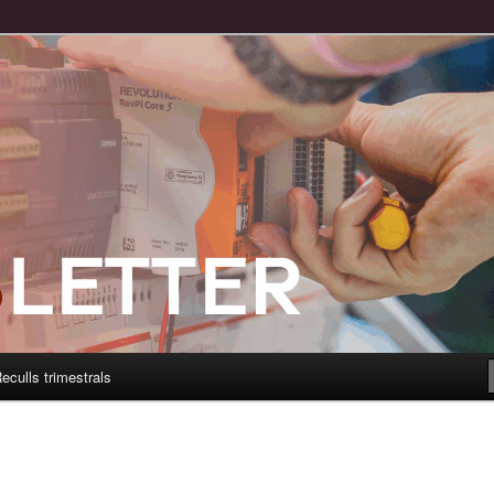
eculls trimestrals