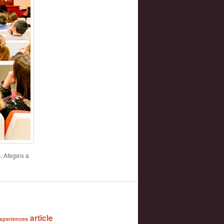
S
. Afegeix a
article
xperiences