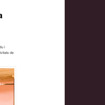
a
iu i
vitats de