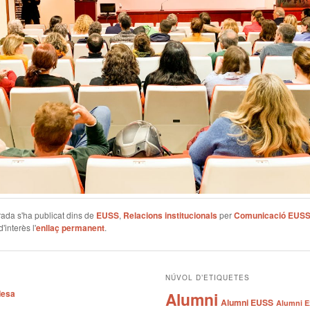
ada s'ha publicat dins de
EUSS
,
Relacions institucionals
per
Comunicació EUS
'interès l'
enllaç permanent
.
NÚVOL D’ETIQUETES
desa
Alumni
Alumni EUSS
Alumni E