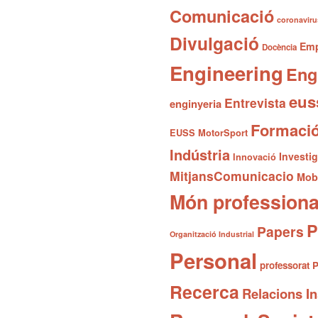
Comunicació
coronaviru
Divulgació
Emp
Docència
Engineering
Eng
eus
Entrevista
enginyeria
Formaci
EUSS MotorSport
Indústria
Investi
Innovació
MitjansComunicacio
Mobi
Món professiona
P
Papers
Organització Industrial
Personal
professorat
P
Recerca
Relacions In