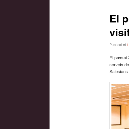
les
entrades
El 
vis
Publicat el
1
El passat 
serveis de
Salesians 