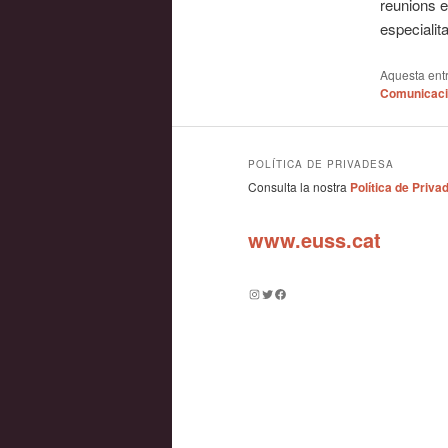
reunions e
especialita
Aquesta entr
Comunicac
POLÍTICA DE PRIVADESA
Consulta la nostra
Política de Priva
www.euss.cat
Instagram
Twitter
Facebook