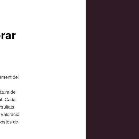
orar
cament del
atura de
at. Cada
esultats
, valoració
opostes de