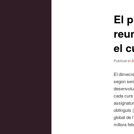
les
entrades
El 
reun
el c
Publicat el
0
El dimecres
segon seme
desenvolup
cada curs 
assignatur
obtinguts (
global de 
millora fet