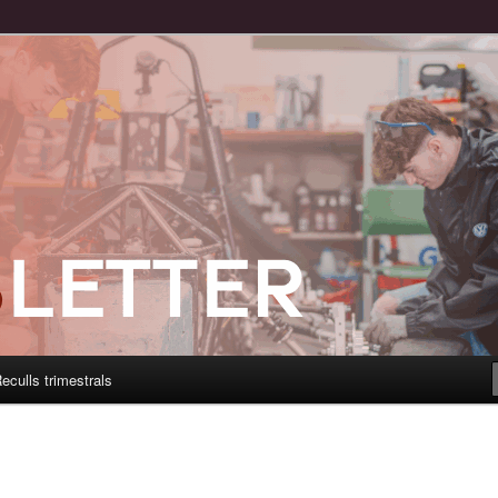
eculls trimestrals