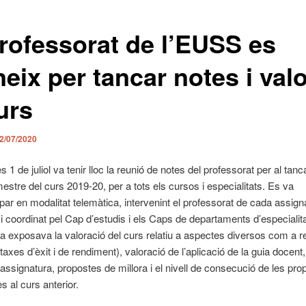
professorat de l’EUSS es
eix per tancar notes i val
urs
2/07/2020
 1 de juliol va tenir lloc la reunió de notes del professorat per al tan
stre del curs 2019-20, per a tots els cursos i especialitats. Es va
ar en modalitat telemàtica, intervenint el professorat de cada assign
i coordinat pel Cap d’estudis i els Caps de departaments d’especialit
a exposava la valoració del curs relatiu a aspectes diversos com a r
taxes d’èxit i de rendiment), valoració de l’aplicació de la guia docent
l’assignatura, propostes de millora i el nivell de consecució de les pr
es al curs anterior.