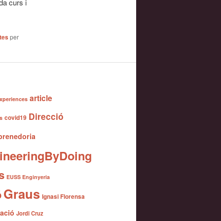
da curs i
tes
per
article
xperiences
Direcció
covid19
s
renedoria
ineeringByDoing
s
EUSS Enginyeria
Graus
ó
Ignasi Florensa
gació
Jordi Cruz