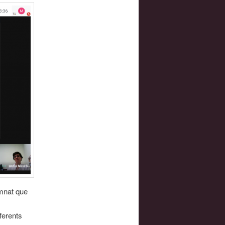
umnat que
s
ferents