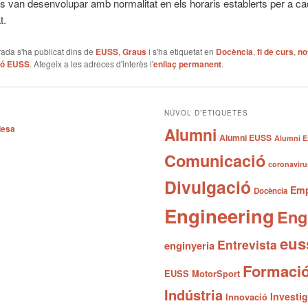
s van desenvolupar amb normalitat en els horaris establerts per a ca
t.
ada s'ha publicat dins de
EUSS
,
Graus
i s'ha etiquetat en
Docència
,
fi de curs
,
no
ió EUSS
. Afegeix a les adreces d'interès l'
enllaç permanent
.
NÚVOL D’ETIQUETES
desa
Alumni
Alumni EUSS
Alumni E
Comunicació
coronaviru
Divulgació
Emp
Docència
Engineering
Eng
eus
Entrevista
enginyeria
Formaci
EUSS MotorSport
Indústria
Investi
Innovació