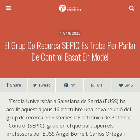
17/10/2025
El Grup De Recerca SEPIC Es Troba Per Parlar
De Control Basat En Model
Share
Tweet
Pin
Mail
SMS
L’Escola Universitària Salesiana de Sarrià (EUSS) ha
acollit aquest dijous 16 d’octubre una nova reunió del
grup de recerca en Sistemes d’Electrònica de Potència
i Control (SEPIC), grup en el que participen els
professors de l’EUSS Àngel Borrell, Carlos Ortega i