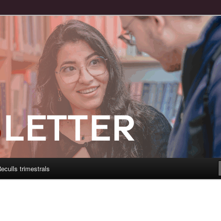
eculls trimestrals