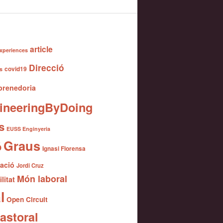
article
xperiences
Direcció
covid19
s
renedoria
ineeringByDoing
s
EUSS Enginyeria
Graus
ó
Ignasi Florensa
gació
Jordi Cruz
Món laboral
litat
l
Open Circuit
astoral