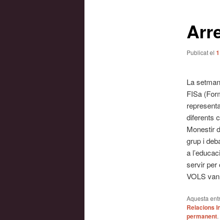
les
entrades
Arr
Publicat el
1
La setmana
FISa (Form
representa
diferents 
Monestir d
grup i deb
a l’educac
servir per
VOLS van 
Aquesta entr
Relacions In
permanent
.