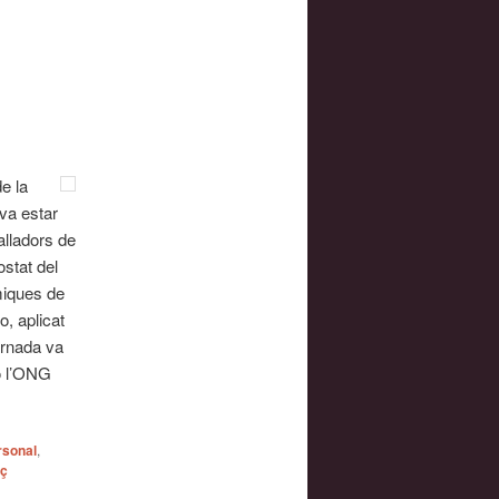
e la
va estar
alladors de
ostat del
miques de
, aplicat
ornada va
 o l’ONG
rsonal
,
aç