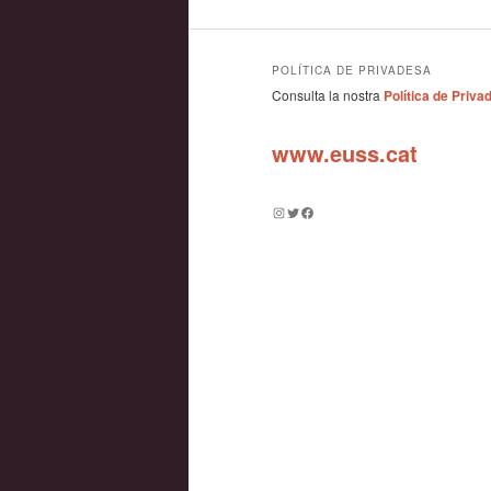
POLÍTICA DE PRIVADESA
Consulta la nostra
Política de Priva
www.euss.cat
Instagram
Twitter
Facebook