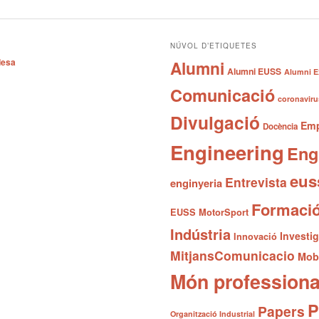
NÚVOL D’ETIQUETES
desa
Alumni
Alumni EUSS
Alumni E
Comunicació
coronaviru
Divulgació
Emp
Docència
Engineering
Eng
eus
Entrevista
enginyeria
Formaci
EUSS MotorSport
Indústria
Investi
Innovació
MitjansComunicacio
Mobi
Món professiona
P
Papers
Organització Industrial