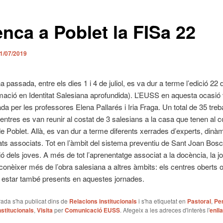
enca a Poblet la FISa 22
1/07/2019
 passada, entre els dies 1 i 4 de juliol, es va dur a terme l’edició 22 d
ació en Identitat Salesiana aprofundida). L’EUSS en aquesta ocasió 
da per les professores Elena Pallarés i Iria Fraga. Un total de 35 treb
centres es van reunir al costat de 3 salesians a la casa que tenen al c
e Poblet. Allà, es van dur a terme diferents xerrades d’experts, dinà
ats associats. Tot en l’àmbit del sistema preventiu de Sant Joan Bosco
ió dels joves. A més de tot l’aprenentatge associat a la docència, la j
 conèixer més de l’obra salesiana a altres àmbits: els centres oberts
estar també presents en aquestes jornades.
ada s'ha publicat dins de
Relacions institucionals
i s'ha etiquetat en
Pastoral
,
Pe
stitucionals
,
Visita
per
Comunicació EUSS
. Afegeix a les adreces d'interès l'
enll