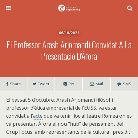
06/10/2021
El Professor Arash Arjomandi Convidat A La
Presentació D’Àfora
Share
Tweet
Pin
Mail
SMS
El passat 5 d’octubre, Arash Arjomandi filòsof i
professor d’ètica empresarial de l’EUSS, va estar
convidat a l’
acte
que va tenir lloc al teatre Romea on es
va presentar, Àfora el nou “hub” de pensament del
Grup Focus, amb representants de la cultura i presidit