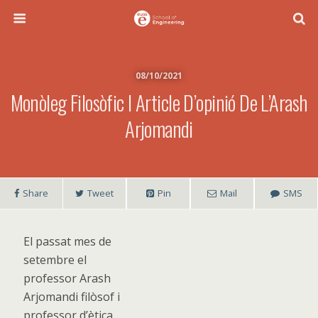
08/10/2021
Monòleg Filosòfic I Article D’opinió De L’Arash
Arjomandi
Share
Tweet
Pin
Mail
SMS
El passat mes de
setembre el
professor Arash
Arjomandi filòsof i
professor d’ètica