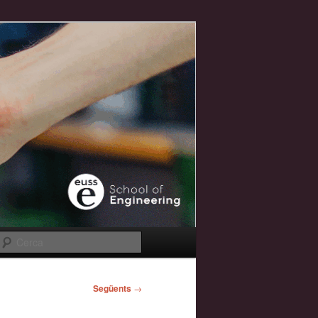
Cerca
Següents
→