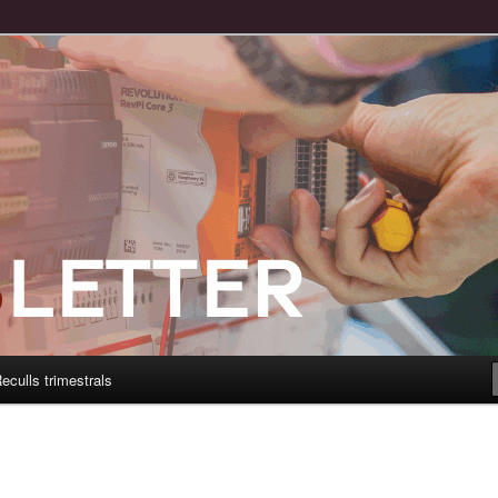
eculls trimestrals