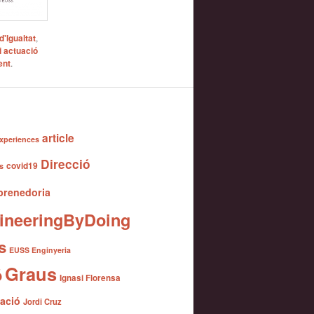
'Igualtat
,
i actuació
ent
.
article
xperiences
Direcció
covid19
s
renedoria
ineeringByDoing
s
EUSS Enginyeria
Graus
ó
Ignasi Florensa
gació
Jordi Cruz