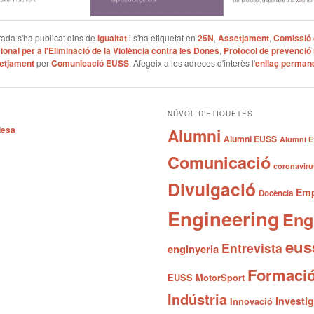
ada s'ha publicat dins de
Igualtat
i s'ha etiquetat en
25N
,
Assetjament
,
Comissió d
ional per a l'Eliminació de la Violència contra les Dones
,
Protocol de prevenció 
setjament
per
Comunicació EUSS
. Afegeix a les adreces d'interès l'
enllaç perman
NÚVOL D’ETIQUETES
desa
Alumni
Alumni EUSS
Alumni E
Comunicació
coronaviru
Divulgació
Emp
Docència
Engineering
Eng
eus
Entrevista
enginyeria
Formaci
EUSS MotorSport
Indústria
Investi
Innovació