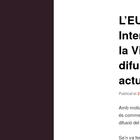
les
entrades
L’E
Inte
la V
difu
act
Publicat el
2
Amb motiu 
és commem
difusió del
Se’n va fe