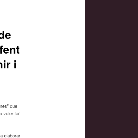
 de
fent
ir i
ones” que
 voler fer
va elaborar