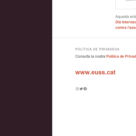
Aquesta entr
Dia Internac
contra l'as
POLÍTICA DE PRIVADESA
Consulta la nostra
Política de Priva
www.euss.cat
Instagram
Twitter
Facebook