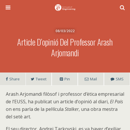
08/03/2022
Article D’opinió Del Professor Arash
Arjomandi
Share
Tweet
Pin
Mail
SMS
Arash Arjomandi filòsof i professor d’ètica empresarial
de l’EUSS, ha publicat un article d’opinió al diari,
El País
on ens parla de la pel·lícula
Stalker
, una obra mestra
del setè art.
El seu director, Andrei Tarkovski, es va haver d’exiliar