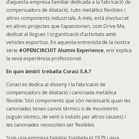
d’aquesta empresa familiar dedicada a la fabricació de
compensadors de dilatació, tubs metàl·lics flexibles i
altres components industrials. A més, està involucrat
en altres projectes que l’apassionen, com Drive Me,
dedicat al lloguer i organització d’activitats amb
vehicles esportius. En aquesta entrevista de la nostra
sèrie
#OPENCIRCUIT Alumni Experience
, ens explica
la seva experiència professional.
En quin àmbit treballa Coraci S.A.?
Coraci es dedica al disseny i la fabricació de
compensadors de dilatació i canonada metàl·lica
flexible. Són components que són necessaris quan les
canonades tenen canvis tèrmics o de moviments
(siguin sísmics, de vent o induïts per altres causes) i
les canonades necessiten ser flexibles.
Som una empresa familiar fundada el 1979 i avui