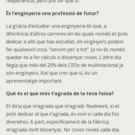
l’experiència, però puc dir que sí.
És l’enginyeria una professió de futur?
La gràcia d’estudiar una enginyeria és que, a
diferència d’altres carreres en les quals només et pots
dedicar a allò que has estudiat, els enginyers podem
fer qualsevol cosa, “servim per a tot”. Ja no és només
quedar-te a fer càlculs o dissenyar coses. L’altre dia
llegia que més del 20% dels CEOs de multinacional ja
són enginyers. Així que crec que sí, és un
aprenentatge important.
Què és el que més t’agrada de la teva feina?
Et diria que m’agrada que m’agradi. Realment, si et
pots dedicar al que t’agrada, és com si cada dia fos
divendres. A part, específicament de la fàbrica,
m’agrada molt dissenyar, fer coses noves cada dia,