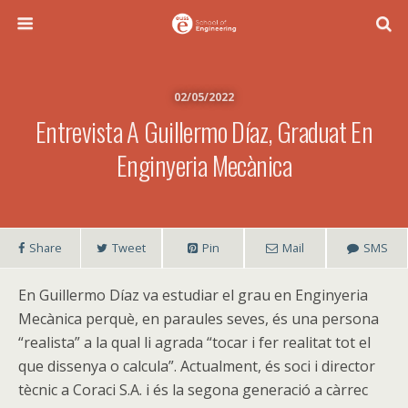
02/05/2022
Entrevista A Guillermo Díaz, Graduat En
Enginyeria Mecànica
Share
Tweet
Pin
Mail
SMS
En Guillermo Díaz va estudiar el grau en Enginyeria
Mecànica perquè, en paraules seves, és una persona
“realista” a la qual li agrada “tocar i fer realitat tot el
que dissenya o calcula”. Actualment, és soci i director
tècnic a Coraci S.A. i és la segona generació a càrrec