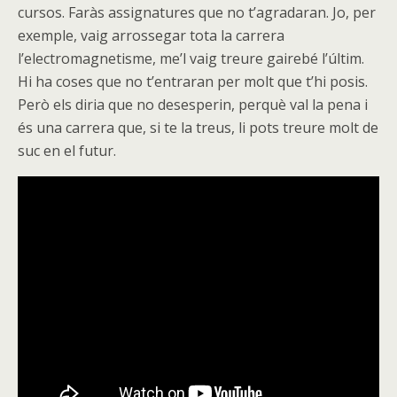
cursos. Faràs assignatures que no t’agradaran. Jo, per
exemple, vaig arrossegar tota la carrera
l’electromagnetisme, me’l vaig treure gairebé l’últim.
Hi ha coses que no t’entraran per molt que t’hi posis.
Però els diria que no desesperin, perquè val la pena i
és una carrera que, si te la treus, li pots treure molt de
suc en el futur.