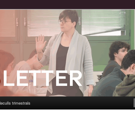
eculls trimestrals