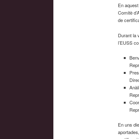
En aquest 
Comitè d’A
de certific
Durant la 
l’EUSS co
Benv
Repr
Pres
Dire
Anàl
Repr
Coor
Repr
En uns die
aportades,