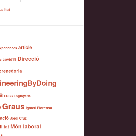
alitat
article
xperiences
Direcció
covid19
s
renedoria
ineeringByDoing
s
EUSS Enginyeria
Graus
ó
Ignasi Florensa
gació
Jordi Cruz
Món laboral
litat