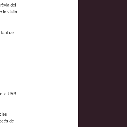
rèvia del
 la visita
 tant de
de la UAB
cies
rocés de