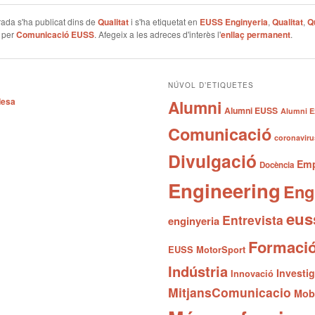
ada s'ha publicat dins de
Qualitat
i s'ha etiquetat en
EUSS Enginyeria
,
Qualitat
,
Qu
per
Comunicació EUSS
. Afegeix a les adreces d'interès l'
enllaç permanent
.
NÚVOL D’ETIQUETES
desa
Alumni
Alumni EUSS
Alumni E
Comunicació
coronaviru
Divulgació
Emp
Docència
Engineering
Eng
eus
Entrevista
enginyeria
Formaci
EUSS MotorSport
Indústria
Investi
Innovació
MitjansComunicacio
Mobi