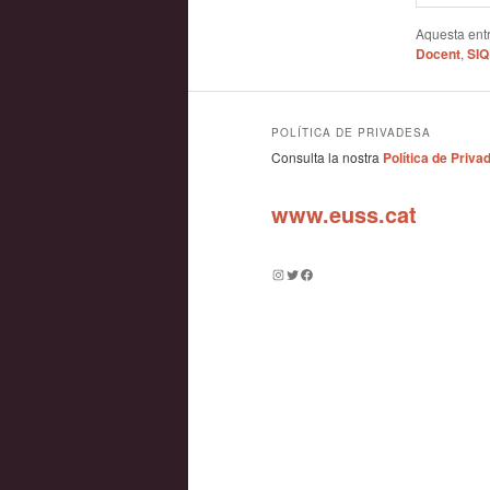
Aquesta entr
Docent
,
SIQ
POLÍTICA DE PRIVADESA
Consulta la nostra
Política de Priva
www.euss.cat
Instagram
Twitter
Facebook