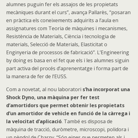
alumnes puguin fer els assajos de les propietats
mecàniques durant el curs”, avança Pallarès, “posaran
en pràctica els coneixements adquirits a l’aula en
assignatures com Teoria de màquines i mecanismes,
Resistència de Materials, Ciència i tecnologia de
materials, Selecció de Materials, Elasticitat o
Enginyeria de processos de fabricació”. L’Engineering
by doing es basa en el fet que els i les alumnes siguin
part activa del procés d’aprenentatge i forma part de
la manera de fer de l’EUSS.
Com a novetat, al nou laboratori
s’ha incorporat una
Shock Dyno, una màquina per fer test
d’amortidors que permet obtenir les propietats
d’un amortidor de vehicle en funció de la càrrega i
la velocitat d’aplicació
. També es disposa de
màquina de tracció, duròmetre, microscopi, polidora i
un pèndol de Charpy. “Són eines que permeten als i