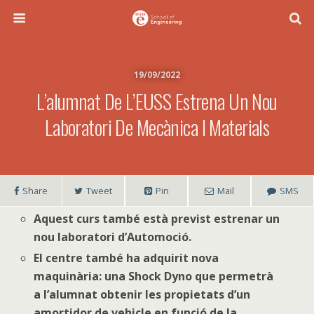
19/09/2022
L’alumnat De L’EUSS Estrena Un Nou
Laboratori De Mecànica I Materials
Share
Tweet
Pin
Mail
SMS
Aquest curs també està previst estrenar un
nou laboratori d’Automoció.
El centre també ha adquirit nova
maquinària: una Shock Dyno que permetrà
a l’alumnat obtenir les propietats d’un
amortidor de vehicle en funció de la