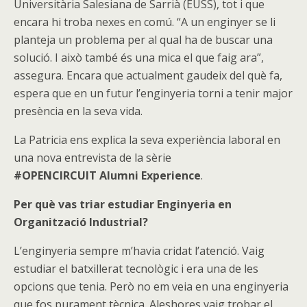
Universitària Salesiana de Sarrià (EUSS), tot i que
encara hi troba nexes en comú. “A un enginyer se li
planteja un problema per al qual ha de buscar una
solució. I això també és una mica el que faig ara”,
assegura. Encara que actualment gaudeix del què fa,
espera que en un futur l’enginyeria torni a tenir major
presència en la seva vida.
La Patricia ens explica la seva experiència laboral en
una nova entrevista de la sèrie
#OPENCIRCUIT Alumni Experience
.
Per què vas triar estudiar Enginyeria en
Organització Industrial?
L’enginyeria sempre m’havia cridat l’atenció. Vaig
estudiar el batxillerat tecnològic i era una de les
opcions que tenia. Però no em veia en una enginyeria
que fos purament tècnica. Aleshores vaig trobar el