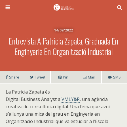
14/09/2022
Entrevista A Patricia Zapata, Graduada En
Enginyeria En Organització Industrial
Share
Tweet
Pin
Mail
SMS
La Patricia Zapata és
Digital Business Analyst a
VMLY&R
, una agència
creativa de consultoria digital. Una feina que avui
s’allunya una mica del grau en Enginyeria en
Organització Industrial que va estudiar a l’Escola