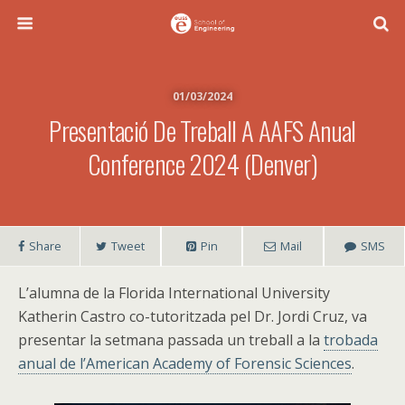
01/03/2024
Presentació De Treball A AAFS Anual
Conference 2024 (Denver)
Share
Tweet
Pin
Mail
SMS
L’alumna de la Florida International University
Katherin Castro co-tutoritzada pel Dr. Jordi Cruz, va
presentar la setmana passada un treball a la
trobada
anual de l’American Academy of Forensic Sciences
.