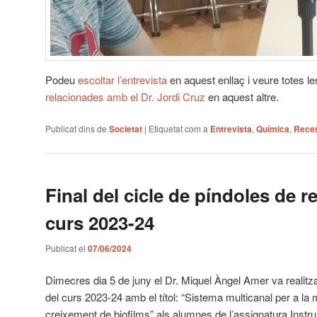
Podeu
escoltar l’entrevista
en aquest enllaç i veure totes l
relacionades amb el Dr. Jordi Cruz
en aquest altre.
Publicat dins de
Societat
|
Etiquetat com a
Entrevista
,
Química
,
Rece
Final del cicle de píndoles de r
curs 2023-24
Publicat el
07/06/2024
Dimecres dia 5 de juny el Dr. Miquel Àngel Amer va realitza
del curs 2023-24 amb el títol: “Sistema multicanal per a la 
creixement de biofilms” als alumnes de l’assignatura Instr