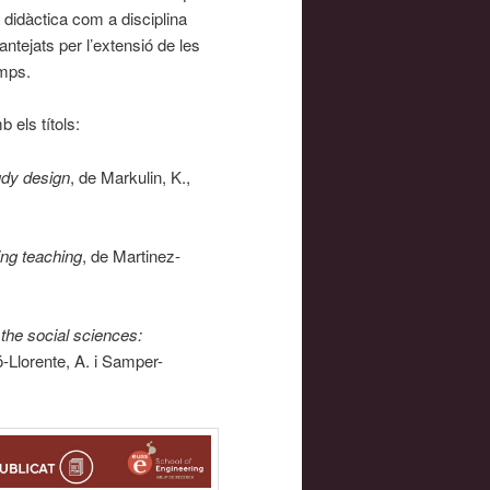
didàctica com a disciplina
lantejats per l’extensió de les
amps.
 els títols:
tudy design
, de Markulin, K.,
ing teaching
, de Martinez-
 the social sciences:
-Llorente, A. i Samper-