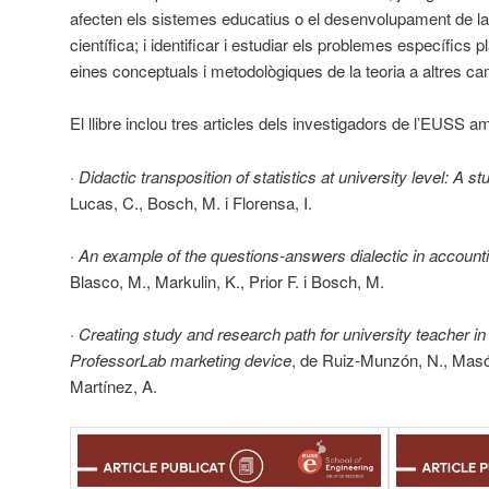
afecten els sistemes educatius o el desenvolupament de la 
científica; i identificar i estudiar els problemes específics p
eines conceptuals i metodològiques de la teoria a altres c
El llibre inclou tres articles dels investigadors de l’EUSS amb
·
Didactic transposition of statistics at university level: A s
Lucas, C., Bosch, M. i Florensa, I.
·
An example of the questions-answers dialectic in account
Blasco, M., Markulin, K., Prior F. i Bosch, M.
·
Creating study and research path for university teacher in
ProfessorLab marketing device
, de Ruiz-Munzón, N., Masó
Martínez, A.