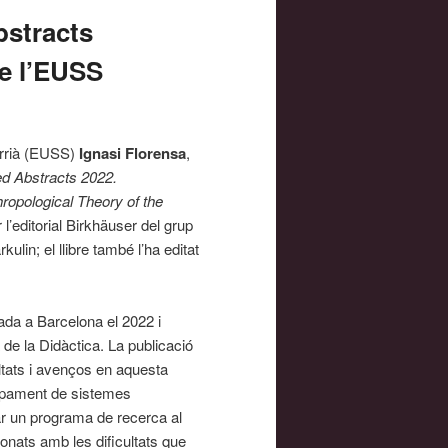
bstracts
de l’EUSS
arrià (EUSS)
Ignasi Florensa
,
d Abstracts 2022.
hropological Theory of the
 l’editorial Birkhäuser del grup
lin; el llibre també l’ha editat
rada a Barcelona el 2022 i
 de la Didàctica. La publicació
ultats i avenços en aquesta
lupament de sistemes
ar un programa de recerca al
ionats amb les dificultats que