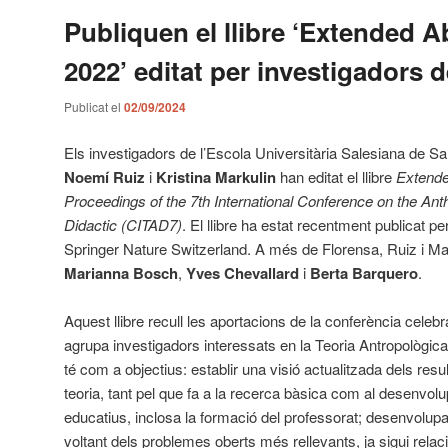
Publiquen el llibre ‘Extended A
2022’ editat per investigadors 
Publicat el
02/09/2024
Els investigadors de l’Escola Universitària Salesiana de S
Noemí Ruiz
i
Kristina Markulin
han editat el llibre
Extende
Proceedings of the 7th International Conference on the Ant
Didactic (CITAD7)
. El llibre ha estat recentment publicat per
Springer Nature Switzerland. A més de Florensa, Ruiz i Marku
Marianna Bosch
,
Yves Chevallard
i
Berta Barquero
.
Aquest llibre recull les aportacions de la conferència celeb
agrupa investigadors interessats en la Teoria Antropològica
té com a objectius: establir una visió actualitzada dels res
teoria, tant pel que fa a la recerca bàsica com al desenvo
educatius, inclosa la formació del professorat; desenvolup
voltant dels problemes oberts més rellevants, ja sigui relac