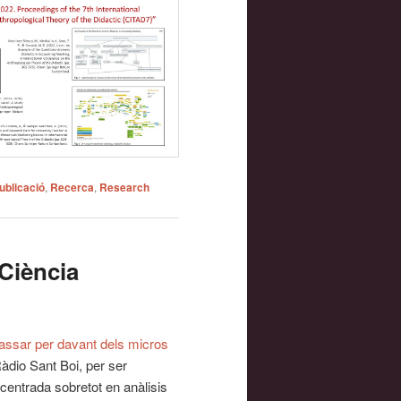
ublicació
,
Recerca
,
Research
 Ciència
passar per davant dels micros
dio Sant Boi, per ser
 centrada sobretot en anàlisis