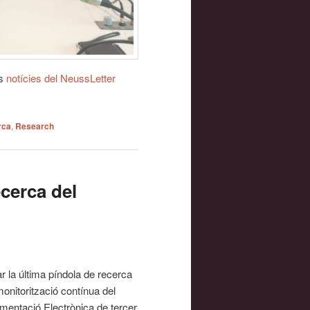
es
notícies del NeussLetter
rca
,
Research
ecerca del
r la última píndola de recerca
monitorització contínua del
umentació Electrònica de tercer