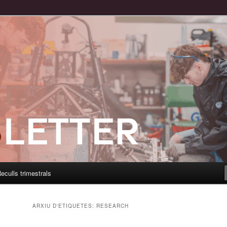
eculls trimestrals
ARXIU D'ETIQUETES:
RESEARCH