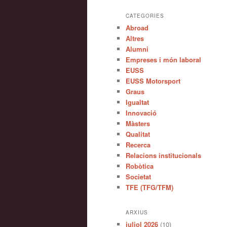
CATEGORIES
Abroad
Altres
Alumni
Empreses i món laboral
EUSS
EUSS Motorsport
Graus
Igualtat
Innovació
Màsters
Qualitat
Recerca
Relacions institucionals
Robòtica
Societat
TFE (TFG/TFM)
ARXIUS
juliol 2026
(10)