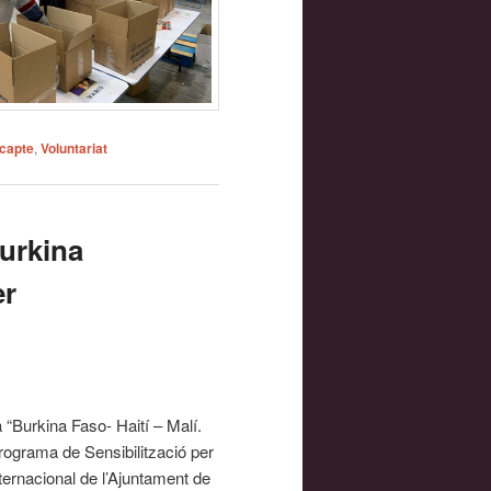
capte
,
Voluntariat
Burkina
er
“Burkina Faso- Haití – Malí.
rograma de Sensibilització per
ternacional de l’Ajuntament de