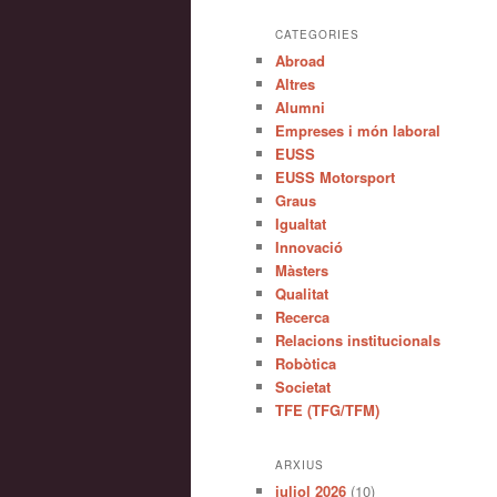
CATEGORIES
Abroad
Altres
Alumni
Empreses i món laboral
EUSS
EUSS Motorsport
Graus
Igualtat
Innovació
Màsters
Qualitat
Recerca
Relacions institucionals
Robòtica
Societat
TFE (TFG/TFM)
ARXIUS
juliol 2026
(10)