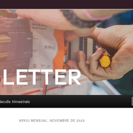
eculls trimestrals
ARXIU MENSUAL:
NOVEMBRE DE 2023