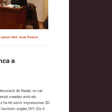
a global
,
Mali
,
Taula Rodona
nca a
decoració de Nadal, on cal
n estat creades amb els
 s’ha fet servir impressores 3D
e l’acrònim anglès DIY (Do It