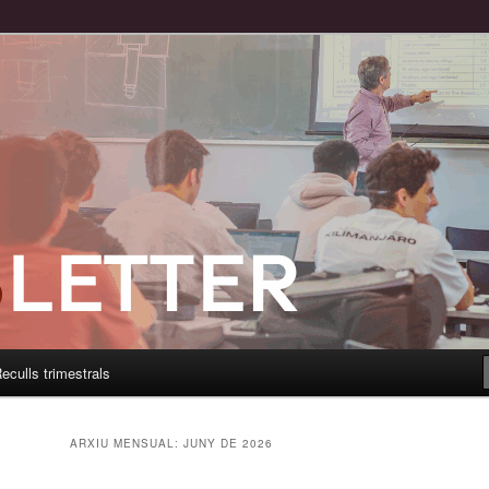
eculls trimestrals
ARXIU MENSUAL:
JUNY DE 2026