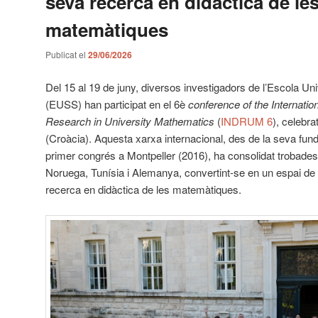
seva recerca en didàctica de le
matemàtiques
Publicat el
29/06/2026
Del 15 al 19 de juny, diversos investigadors de l’Escola Uni
(EUSS) han participat en el 6è
conference of the Internatio
Research in University Mathematics
(
INDRUM 6
), celebra
(Croàcia). Aquesta xarxa internacional, des de la seva fund
primer congrés a Montpeller (2016), ha consolidat trobade
Noruega, Tunísia i Alemanya, convertint-se en un espai de r
recerca en didàctica de les matemàtiques.