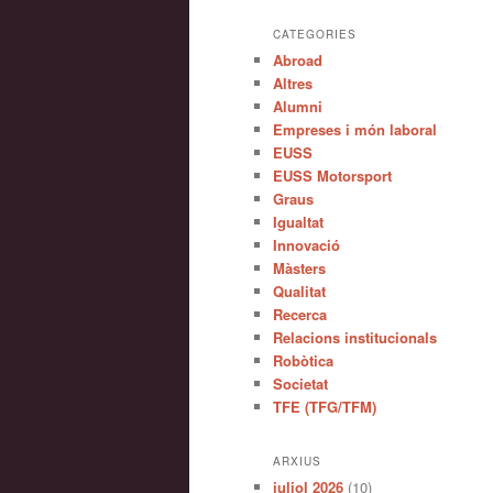
CATEGORIES
Abroad
Altres
Alumni
Empreses i món laboral
EUSS
EUSS Motorsport
Graus
Igualtat
Innovació
Màsters
Qualitat
Recerca
Relacions institucionals
Robòtica
Societat
TFE (TFG/TFM)
ARXIUS
juliol 2026
(10)