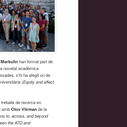
a Markulin
han format part de
a novetat acadèmica
ssades, s’hi ha afegit un de
niversitària (
Equity and affect
treballs de recerca en
nt amb
Olov Viirman
de la
ons to, across, and beyond
tween the ATD and