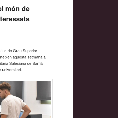
el món de
nteressats
atius de Grau Superior
isteixen aquesta setmana a
tària Salesiana de Sarrià
universitari.