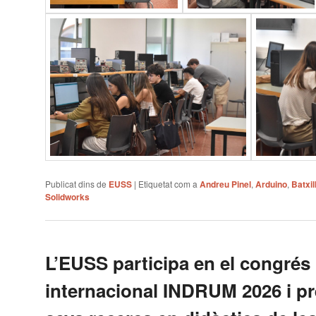
Publicat dins de
EUSS
|
Etiquetat com a
Andreu Pinel
,
Arduino
,
Batxil
Solidworks
L’EUSS participa en el congrés
internacional INDRUM 2026 i pr