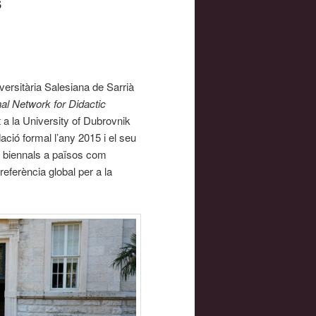
s
versitària Salesiana de Sarrià
nal Network for Didactic
t a la University of Dubrovnik
ació formal l’any 2015 i el seu
s biennals a països com
eferència global per a la