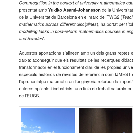
Commognition in the context of university mathematics ed
presentat amb
Yukiko Asami-Johansson
de la Universita
de la Universitat de Barcelona en el marc del TWG2 (
Teach
mathematics across different disciplines
), ha portat per títol
modelling tasks in post-reform mathematics courses in eng
and Sweden
‘.
Aquestes aportacions s’alineen amb un dels grans reptes e
xarxa: aconseguir que els resultats de les recerques didàcti
transformador en el funcionament diari de les pròpies unive
especials històrics de revistes de referència com IJMEST 
l’aprenentatge matemàtic en l’enginyeria reforcen la import
entorns aplicats i industrials, una línia de treball naturalment
de l’EUSS.