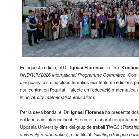
En aquesta edició, el Dr.
Ignasi Florensa
i la Dra.
Kristin
l’INDRUM2026 International Programme Committee
. Com 
d’enguany, als cinc blocs temàtics existents en edicions pa
nou centrat en l’equitat i l’afecte en l’educació matemàtica u
in university mathematics education
).
Per la seva banda, el Dr.
Ignasi Florensa
ha presentat dos 
col·laboració internacional. El primer, elaborat conjuntame
Uppsala University dins del grup de treball TWG3 (
Transiti
university mathematics
), s’ha titulat ‘
Initiating dialogue be