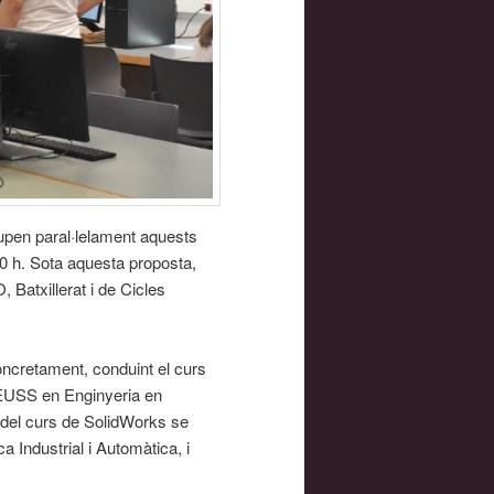
lupen paral·lelament aquests
00 h. Sota aquesta proposta,
 Batxillerat i de Cicles
ncretament, conduint el curs
’EUSS en Enginyeria en
i del curs de SolidWorks se
a Industrial i Automàtica, i