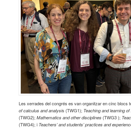
Les xerrades del congrés es van organitzar en cinc blocs 
of calculus and analysi
s (TWG1);
Teaching and learning of 
(TWG2);
Mathematics and other disciplines
(TWG3 );
Teac
(TWG4); i
Teachers’ and students’ practices and experienc