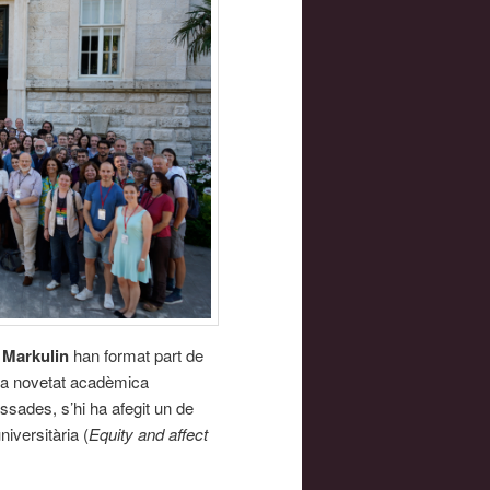
a Markulin
han format part de
a novetat acadèmica
ssades, s’hi ha afegit un de
niversitària (
Equity and affect