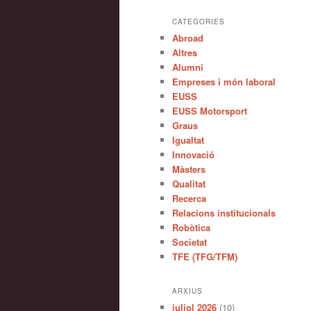
CATEGORIES
Abroad
Altres
Alumni
Empreses i món laboral
EUSS
EUSS Motorsport
Graus
Igualtat
Innovació
Màsters
Qualitat
Recerca
Relacions institucionals
Robòtica
Societat
TFE (TFG/TFM)
ARXIUS
juliol 2026
(10)