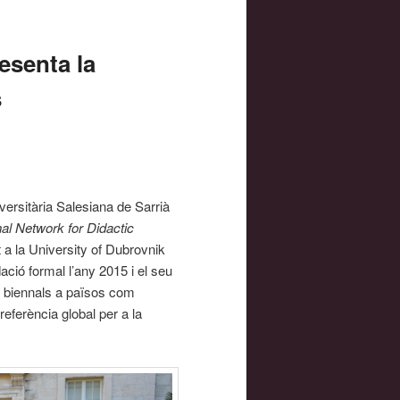
esenta la
s
versitària Salesiana de Sarrià
nal Network for Didactic
t a la University of Dubrovnik
ació formal l’any 2015 i el seu
s biennals a països com
eferència global per a la