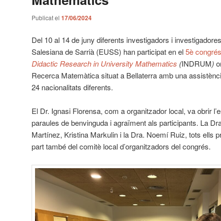
Publicat el
17/06/2024
Del 10 al 14 de juny diferents investigadors i investigadores
Salesiana de Sarrià (EUSS) han participat en el
5è congré
Didactic Research in University Mathematics
(
INDRUM
)
o
Recerca Matemàtica situat a Bellaterra amb una assistèn
24 nacionalitats diferents.
El Dr. Ignasi Florensa, com a organitzador local, va obrir
paraules de benvinguda i agraïment als participants. La Dra. 
Martínez, Kristina Markulin i la Dra. Noemí Ruiz, tots ells
part també del comitè local d’organitzadors del congrés.