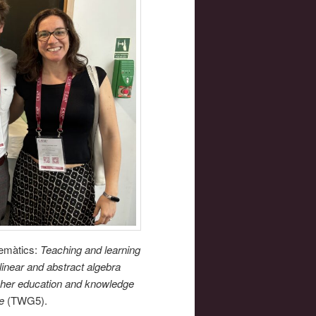
temàtics:
Teaching and learning
linear and abstract algebra
her education and knowledge
e
(TWG5).