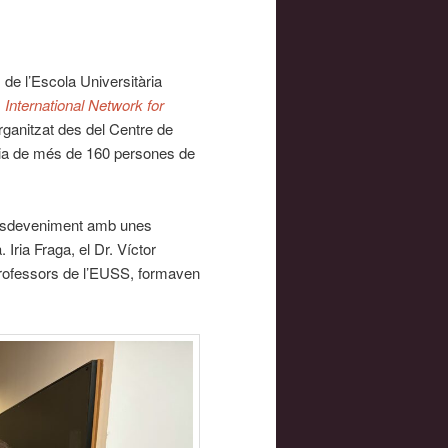
 de l’Escola Universitària
s
International Network for
rganitzat des del Centre de
cia de més de 160 persones de
 l’esdeveniment amb unes
Iria Fraga, el Dr. Víctor
 professors de l’EUSS, formaven