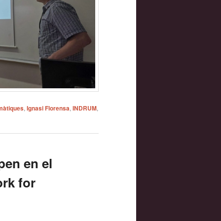
màtiques
,
Ignasi Florensa
,
INDRUM
,
pen en el
rk for