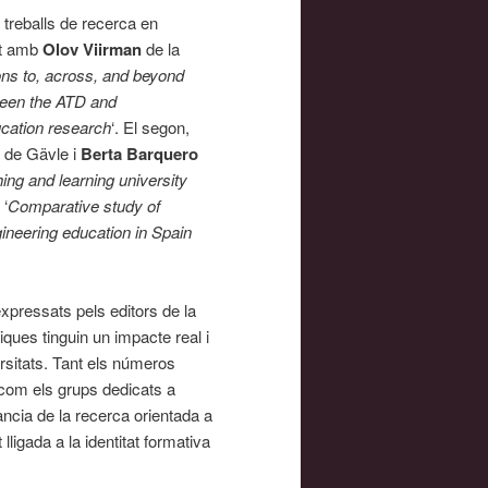
treballs de recerca en
nt amb
Olov Viirman
de la
ons to, across, and beyond
tween the ATD and
ucation research
‘. El segon,
t de Gävle i
Berta Barquero
ing and learning university
 ‘
Comparative study of
ineering education in Spain
xpressats pels editors de la
ques tinguin un impacte real i
rsitats. Tant els números
com els grups dedicats a
ància de la recerca orientada a
 lligada a la identitat formativa