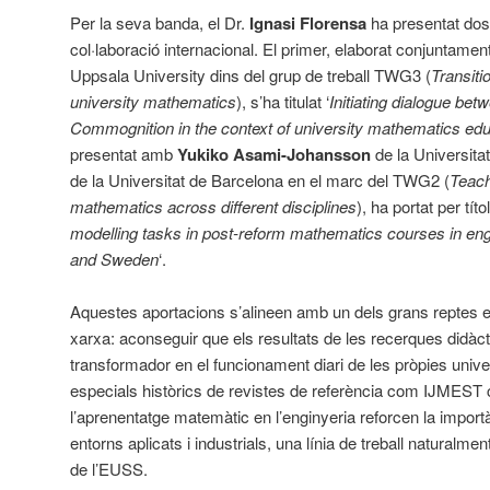
Per la seva banda, el Dr.
Ignasi Florensa
ha presentat dos 
col·laboració internacional. El primer, elaborat conjuntame
Uppsala University dins del grup de treball TWG3 (
Transiti
university mathematics
), s’ha titulat ‘
Initiating dialogue be
Commognition in the context of university mathematics ed
presentat amb
Yukiko Asami-Johansson
de la Universita
de la Universitat de Barcelona en el marc del TWG2 (
Teach
mathematics across different disciplines
), ha portat per títol
modelling tasks in post-reform mathematics courses in eng
and Sweden
‘.
Aquestes aportacions s’alineen amb un dels grans reptes e
xarxa: aconseguir que els resultats de les recerques didàcti
transformador en el funcionament diari de les pròpies unive
especials històrics de revistes de referència com IJMEST 
l’aprenentatge matemàtic en l’enginyeria reforcen la import
entorns aplicats i industrials, una línia de treball naturalment
de l’EUSS.