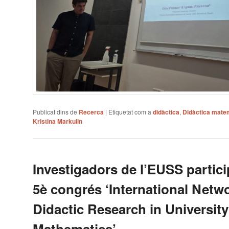
Publicat dins de
Recerca
|
Etiquetat com a
didàctica
,
Didàctica mate
Kristina Markulin
Investigadors de l’EUSS partici
5è congrés ‘International Netwo
Didactic Research in University
Mathematics’