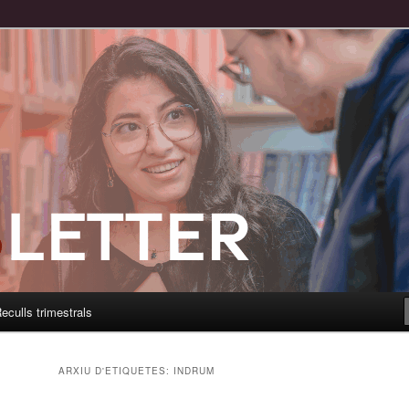
eculls trimestrals
ARXIU D'ETIQUETES:
INDRUM