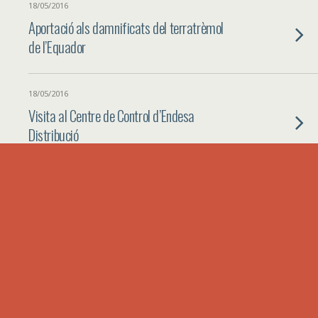
18/05/2016
Aportació als damnificats del terratrèmol
de l’Equador
18/05/2016
Visita al Centre de Control d’Endesa
Distribució
17/05/2016
Reunió del Consell Empresarial Assessor de
l’EUSS
13/05/2016
Reconeixement de l’EUSS a Codols
Technology, S.L.