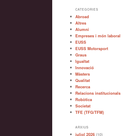
CATEGORIES
Abroad
Altres
Alumni
Empreses i món laboral
EUSS
EUSS Motorsport
Graus
Igualtat
Innovació
Màsters
Qualitat
Recerca
Relacions institucionals
Robòtica
Societat
TFE (TFG/TFM)
ARXIUS
juliol 2026
(10)