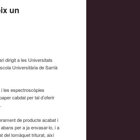
eix un
 dirigit a les Universitats
scola Universitària de Sarrià
 i les espectroscòpies
aper cabdal per tal d’oferir
.
berament de producte acabat i
 abans per a ja envasar-lo, i a
t del tomàquet triturat, així