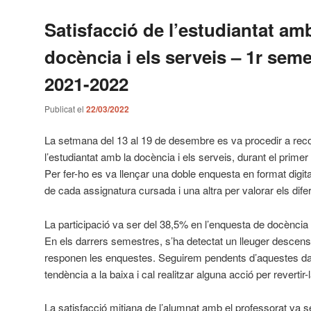
Satisfacció de l’estudiantat amb
docència i els serveis – 1r seme
2021-2022
Publicat el
22/03/2022
La setmana del 13 al 19 de desembre es va procedir a recoll
l’estudiantat amb la docència i els serveis, durant el prim
Per fer-ho es va llençar una doble enquesta en format digit
de cada assignatura cursada i una altra per valorar els dife
La participació va ser del 38,5% en l’enquesta de docència 
En els darrers semestres, s’ha detectat un lleuger descen
responen les enquestes. Seguirem pendents d’aquestes da
tendència a la baixa i cal realitzar alguna acció per revertir-l
La satisfacció mitjana de l’alumnat amb el professorat va s