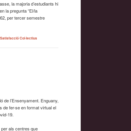
lasse, la majoria d’estudiants hi
en la pregunta “El/la
,62, per tercer semestre
Satisfacció Col·lectius
aló de l’Ensenyament. Enguany,
 de fer-se en format virtual el
ovid-19.
t per als centres que