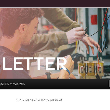
eculls trimestrals
ARXIU MENSUAL:
MARÇ DE 2022