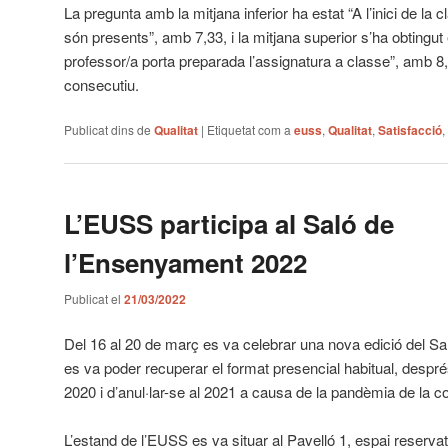
La pregunta amb la mitjana inferior ha estat “A l’inici de la c
són presents”, amb 7,33, i la mitjana superior s’ha obtingut 
professor/a porta preparada l’assignatura a classe”, amb 8
consecutiu.
Publicat dins de
Qualitat
|
Etiquetat com a
euss
,
Qualitat
,
Satisfacció
,
L’EUSS participa al Saló de
l’Ensenyament 2022
Publicat el
21/03/2022
Del 16 al 20 de març es va celebrar una nova edició del S
es va poder recuperar el format presencial habitual, després
2020 i d’anul·lar-se al 2021 a causa de la pandèmia de la c
L’estand de l’EUSS es va situar al Pavelló 1, espai reserva