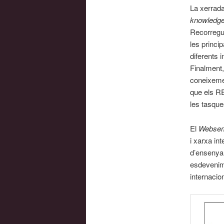
La xerrada
knowledge 
Recorregut
les princip
diferents 
Finalment,
coneixemen
que els RE
les tasque
El
Websem
i xarxa in
d’ensenyar
esdevenime
internacio