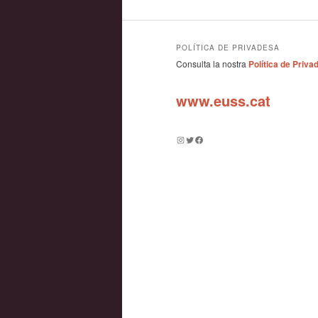
POLÍTICA DE PRIVADESA
Consulta la nostra
Política de Priva
www.euss.cat
Instagram
Twitter
Facebook