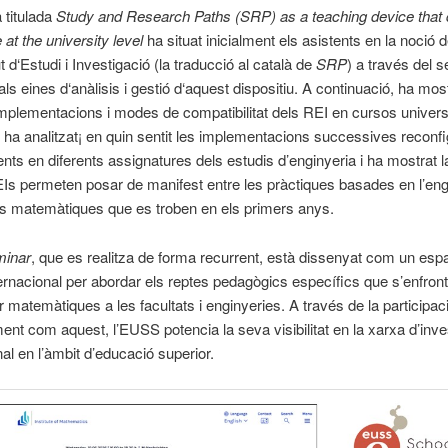
 titulada
Study and Research Paths (SRP) as a teaching device that 
at the university level
ha situat inicialment els asistents en la noció 
 d‘Estudi i Investigació (la traducció al català de
SRP
) a través del s
als eines d‘anàlisis i gestió d‘aquest dispositiu. A continuació, ha mos
implementacions i modes de compatibilitat dels REI en cursos universi
 ha analitzat¡ en quin sentit les implementacions successives reconfi
ts en diferents assignatures dels estudis d’enginyeria i ha mostrat l
Is permeten posar de manifest entre les pràctiques basades en l’engi
s matemàtiques que es troben en els primers anys.
inar
, que es realitza de forma recurrent, està dissenyat com un esp
ternacional per abordar els reptes pedagògics específics que s’enfront
 matemàtiques a les facultats i enginyeries. A través de la participac
nt com aquest, l’EUSS potencia la seva visibilitat en la xarxa d’inve
nal en l’àmbit d’educació superior.