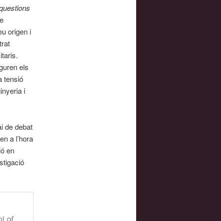
questions
de
eu origen i
trat
taris.
guren els
a tensió
nyeria i
ai de debat
en a l’hora
ió en
stigació