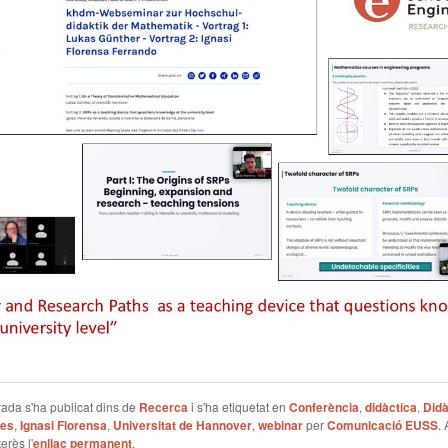
ada s'ha publicat dins de
Recerca
i s'ha etiquetat en
Conferència
,
didàctica
,
Didà
ues
,
Ignasi Florensa
,
Universitat de Hannover
,
webinar
per
Comunicació EUSS
. 
erès l'
enllaç permanent
.