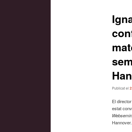
les
entrades
Ign
con
mat
semi
Han
Publicat el
2
El directo
estat conv
Websemina
Hannover.