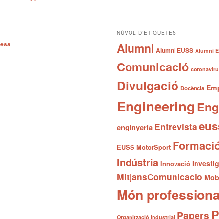
NÚVOL D’ETIQUETES
desa
Alumni
Alumni EUSS
Alumni E
Comunicació
coronaviru
Divulgació
Emp
Docència
Engineering
Eng
eus
Entrevista
enginyeria
Formaci
EUSS MotorSport
Indústria
Investi
Innovació
MitjansComunicacio
Mobi
Món professiona
P
Papers
Organització Industrial