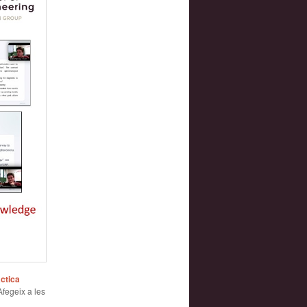
ctica
Afegeix a les