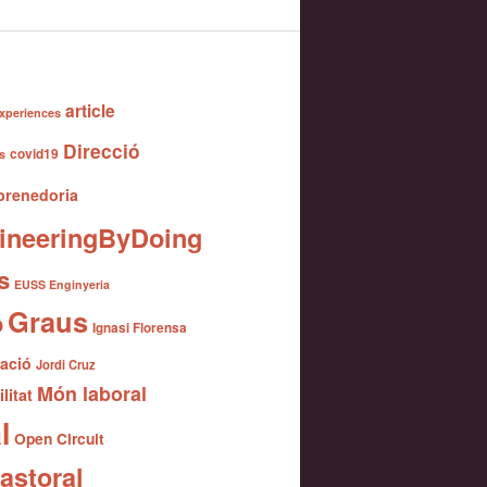
article
xperiences
Direcció
covid19
s
renedoria
ineeringByDoing
s
EUSS Enginyeria
Graus
ó
Ignasi Florensa
gació
Jordi Cruz
Món laboral
litat
l
Open Circuit
astoral