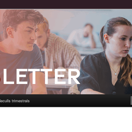
eculls trimestrals