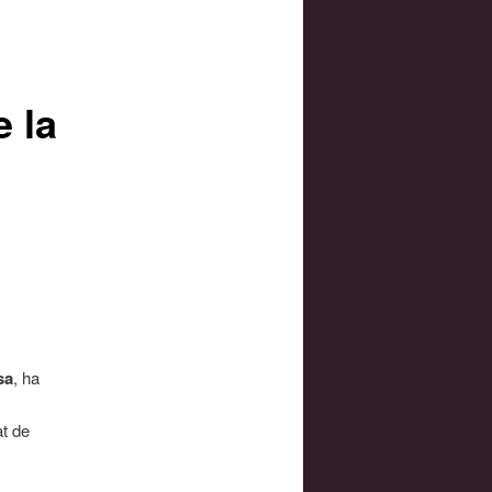
e la
sa
, ha
at de