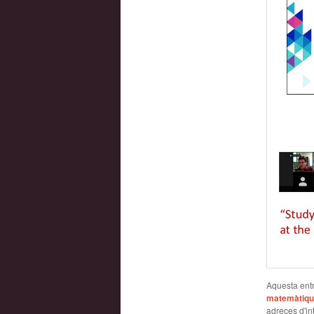
Aquesta entr
matemàtiq
adreces d'int