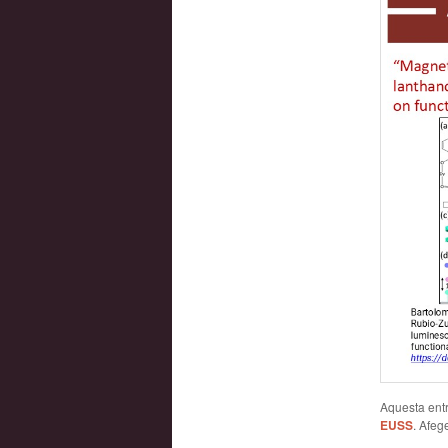
Aquesta entr
EUSS
. Afege