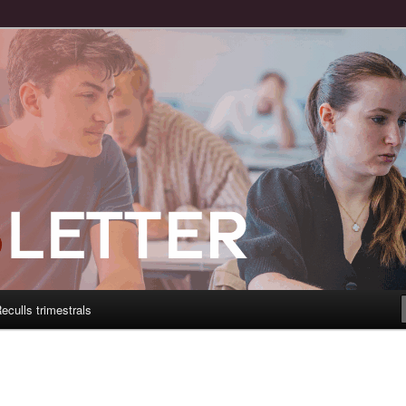
eculls trimestrals