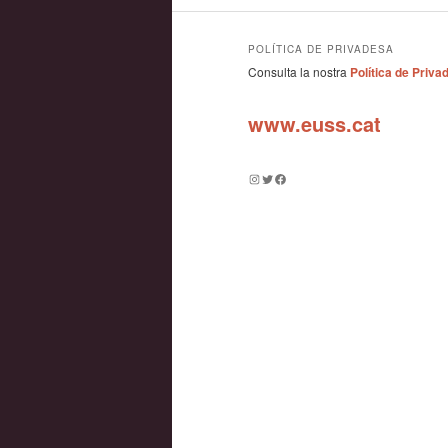
POLÍTICA DE PRIVADESA
Consulta la nostra
Política de Priva
www.euss.cat
Instagram
Twitter
Facebook