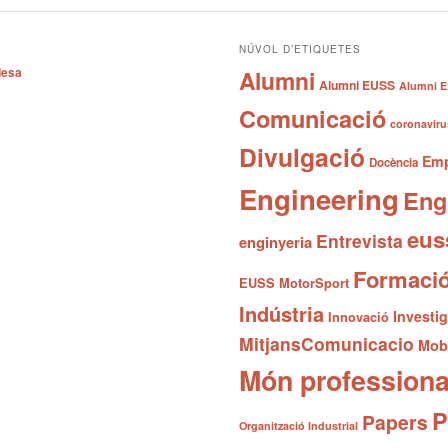
NÚVOL D’ETIQUETES
desa
Alumni
Alumni EUSS
Alumni E
Comunicació
coronaviru
Divulgació
Emp
Docència
Engineering
Eng
eus
Entrevista
enginyeria
Formaci
EUSS MotorSport
Indústria
Investi
Innovació
MitjansComunicacio
Mobi
Món professiona
P
Papers
Organització Industrial