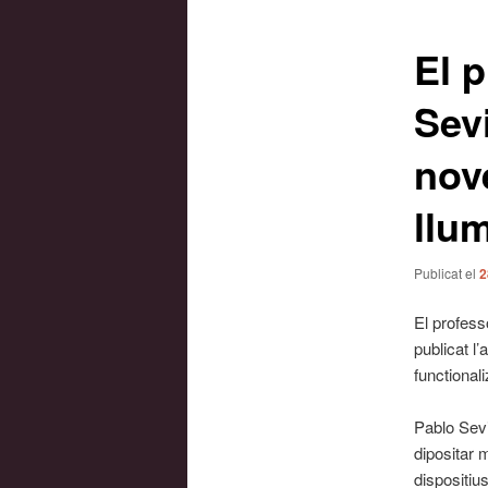
les
entrades
El 
Sevi
nov
llu
Publicat el
2
El profes
publicat l
functionali
Pablo Sevi
dipositar 
dispositiu