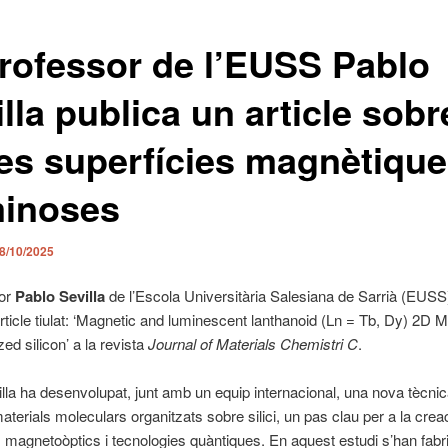
professor de l’EUSS Pablo
lla publica un article sobr
es superfícies magnètique
minoses
8/10/2025
sor
Pablo Sevilla
de l’Escola Universitària Salesiana de Sarrià (EUSS
’article tiulat: ‘Magnetic and luminescent lanthanoid (Ln = Tb, Dy) 2D
zed silicon’ a la revista
Journal of Materials Chemistri C
.
lla ha desenvolupat, junt amb un equip internacional, una nova tècnic
materials moleculars organitzats sobre silici, un pas clau per a la crea
s magnetoòptics i tecnologies quàntiques. En aquest estudi s’han fabr