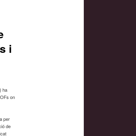
e
s i
) ha
 MOFs on
a per
ció de
icat