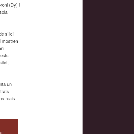
oni (Dy) i
sola
 silici
bi mostren
oni
uests
itat,
enta un
trats
ons reals