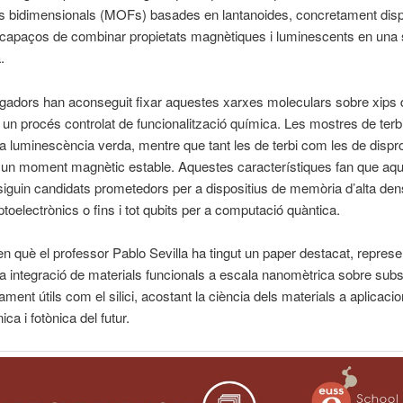
s bidimensionals (MOFs) basades en lantanoides, concretament dispr
, capaços de combinar propietats magnètiques i luminescents en una 
.
igadors han aconseguit fixar aquestes xarxes moleculars sobre xips de
 un procés controlat de funcionalització química. Les mostres de ter
a luminescència verda, mentre que tant les de terbi com les de dispr
un moment magnètic estable. Aquestes característiques fan que aq
siguin candidats prometedors per a dispositius de memòria d’alta dens
toelectrònics o fins i tot qubits per a computació quàntica.
, en què el professor Pablo Sevilla ha tingut un paper destacat, repres
a integració de materials funcionals a escala nanomètrica sobre subs
ament útils com el silici, acostant la ciència dels materials a aplicaci
ica i fotònica del futur.