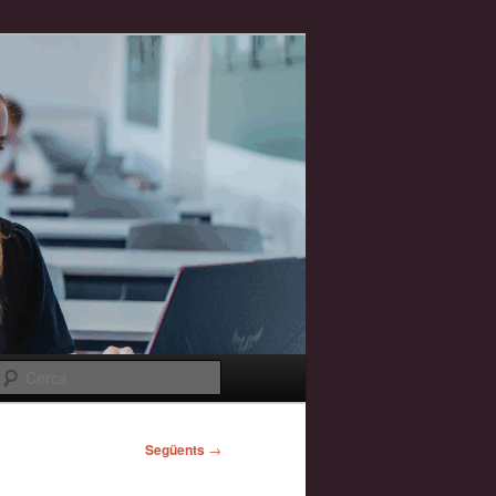
Cerca
Següents
→