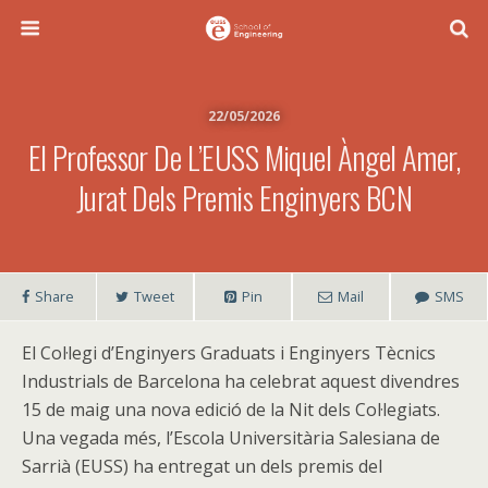
22/05/2026
El Professor De L’EUSS Miquel Àngel Amer,
Jurat Dels Premis Enginyers BCN
Share
Tweet
Pin
Mail
SMS
El Col·legi d’Enginyers Graduats i Enginyers Tècnics
Industrials de Barcelona ha celebrat aquest divendres
15 de maig una nova edició de la Nit dels Col·legiats.
Una vegada més, l’Escola Universitària Salesiana de
Sarrià (EUSS) ha entregat un dels premis del