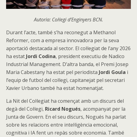
Autoria: Col·legi d’Enginyers BCN.
Durant l’acte, també s’ha reconegut a Methanol
Reformer, com a empresa innovadora per la seva
aportació destacada al sector. El col·legiat de l’any 2026
ha estat
Jordi Codina
, president executiu de Nadico
Industrial Management. D’altra banda, el Premi Josep
Maria Cabestany ha estat pel periodista
Jordi Goula
i
l’equip de futbol del col·legi, capitanejat pel secretari
Xavier Urbano també ha estat homenatjat.
La Nit del Col·legiat ha començat amb un discurs del
degà del Col·legi,
Ricard Nogués
, acompanyat per la
Junta de Govern. En el seu discurs, Nogués ha parlat
sobre les relacions entre intel·ligència emocional,
cognitiva i IA fent un repàs sobre economia. També