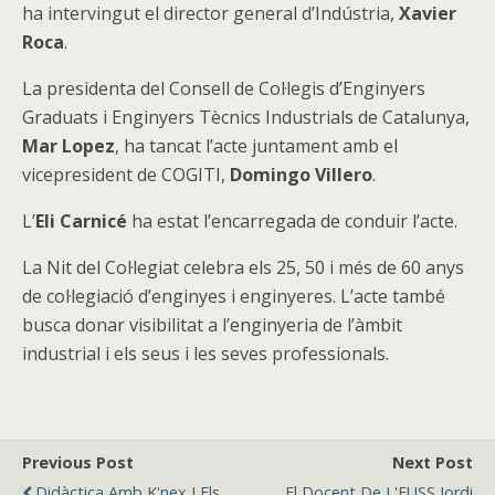
ha intervingut el director general d’Indústria,
Xavier
Roca
.
La presidenta del Consell de Col·legis d’Enginyers
Graduats i Enginyers Tècnics Industrials de Catalunya,
Mar Lopez
, ha tancat l’acte juntament amb el
vicepresident de COGITI,
Domingo Villero
.
L’
Eli Carnicé
ha estat l’encarregada de conduir l’acte.
La Nit del Col·legiat celebra els 25, 50 i més de 60 anys
de col·legiació d’enginyes i enginyeres. L’acte també
busca donar visibilitat a l’enginyeria de l’àmbit
industrial i els seus i les seves professionals.
Previous Post
Next Post
Didàctica Amb K'nex I Els
El Docent De L'EUSS Jordi