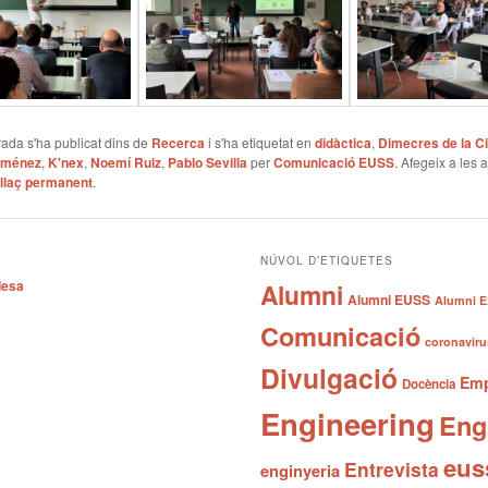
ada s'ha publicat dins de
Recerca
i s'ha etiquetat en
didàctica
,
Dimecres de la C
Jiménez
,
K'nex
,
Noemí Ruiz
,
Pablo Sevilla
per
Comunicació EUSS
. Afegeix a les 
llaç permanent
.
NÚVOL D’ETIQUETES
desa
Alumni
Alumni EUSS
Alumni E
Comunicació
coronaviru
Divulgació
Emp
Docència
Engineering
Eng
eus
Entrevista
enginyeria