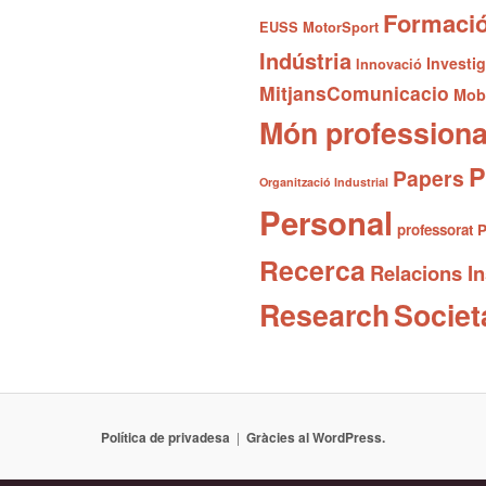
Formaci
EUSS MotorSport
Indústria
Investi
Innovació
MitjansComunicacio
Mobi
Món professiona
P
Papers
Organització Industrial
Personal
professorat
P
Recerca
Relacions In
Research
Societ
Política de privadesa
Gràcies al WordPress.