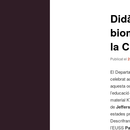
les
entrades
Did
bio
la C
Publicat el
2
El Departa
celebrat a
aquesta oc
l’educació 
material K
de
Jeffer
estades pr
Descrifran
l’EUSS
Pa