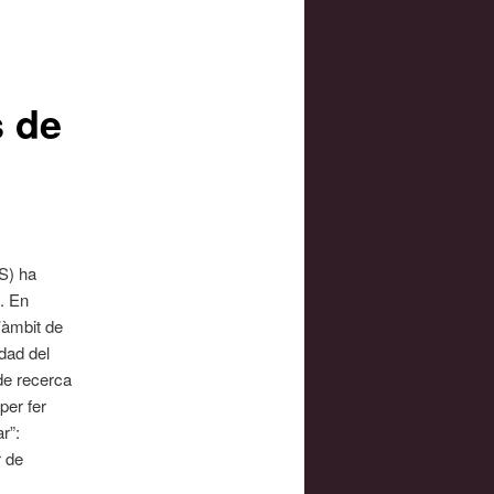
s de
S) ha
. En
’àmbit de
idad del
de recerca
per fer
r”:
r de