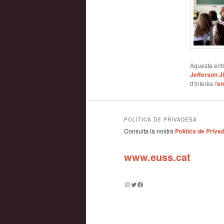
Aquesta entr
Jefferson 
d'interès l'
en
POLÍTICA DE PRIVADESA
Consulta la nostra
Política de Priva
www.euss.cat
Instagram
Twitter
Facebook