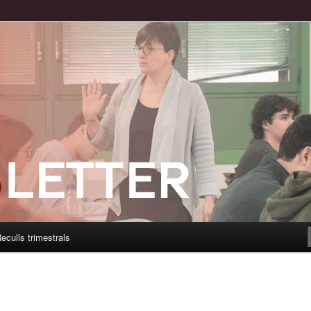
eculls trimestrals