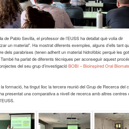
da de Pablo Sevilla, el professor de l’EUSS ha detallat què volia dir
itzar un material”. Ha mostrat diferents exemples, alguns d’ells tant q
re dels parabrises (tenen adherit un material hidrofòbic perquè les go
). També ha parlat de diferents tècniques per aconseguir aquest procés
projectes del seu grup d’investigació
BOBI – Bioinspired Oral Biomate
.
la formació, ha tingut lloc la tercera reunió del Grup de Recerca del 
s’ha presentat una comparativa a nivell de recerca amb altres centre
 l’EUSS.