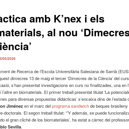
àctica amb K’nex i els
materials, al nou ‘Dimecre
iència’
0/05/2026
ment de Recerca de l’Escola Universitària Salesiana de Sarrià (EUS
quest dimecres 13 de maig el tercer ‘Dimecres de la Ciència’ del curs
asió, s’han presentat investigacions en curs no finalitzades, una en l
i l’altre en biomaterials. El primer treball presentat titulat ‘La potencial
’nex para diversas propuestas didácticas’ s’encaixa dins de l’estada 
son Jiménez
en el marc del
programa sandwich
de beques brasileny 
e-doctorals. El segon treball titulat: ‘”Y además, se puede funcionaliza
do el gran cliché de los biomateriales’, ha estat a càrrec del professo
blo Sevilla
.