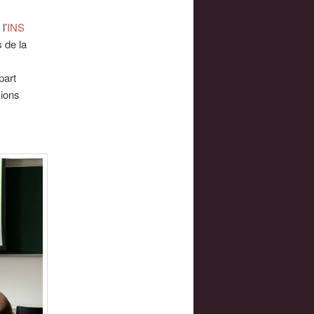
l’
INS
 de la
part
cions