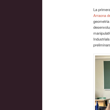
La primera
Arraona d
geometria s
desenvolu
manipulati
Industrial
preliminar