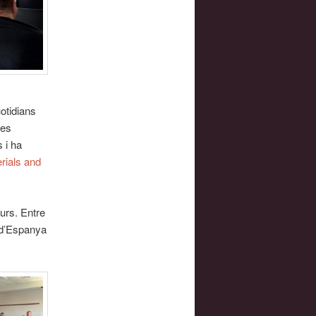
uotidians
tes
 i ha
rials and
curs. Entre
s d’Espanya