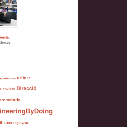
iència
,
adreces
article
xperiences
Direcció
covid19
s
renedoria
ineeringByDoing
s
EUSS Enginyeria