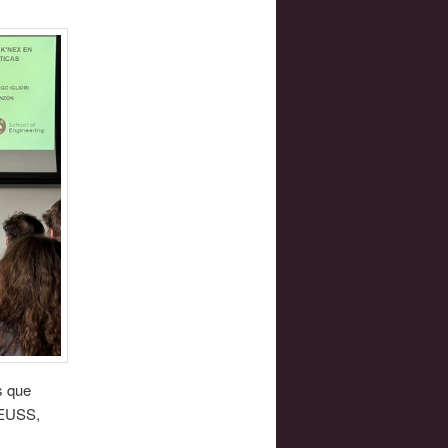
s que
’EUSS,