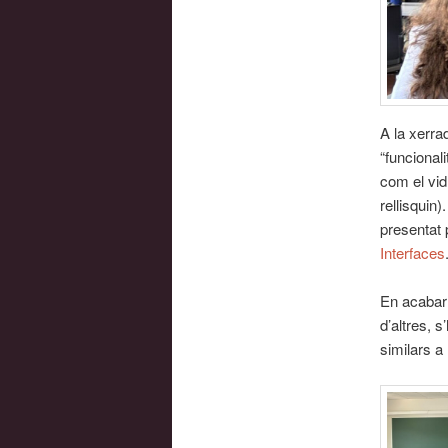
A la xerra
“funcional
com el vid
rellisquin
presentat 
Interfaces
En acabar 
d’altres, 
similars a