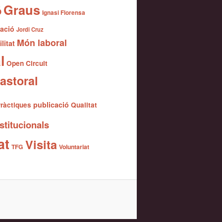
Graus
ó
Ignasi Florensa
gació
Jordi Cruz
Món laboral
litat
l
Open Circuit
astoral
publicació
ràctiques
Qualitat
stitucionals
at
Visita
TFG
Voluntariat