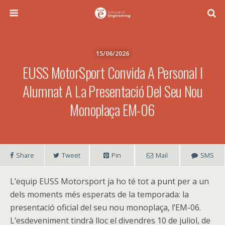
15/06/2026
EUSS MotorSport Convida A Personal I
Alumnat A La Presentació Del Seu Nou
Monoplaça EM-06
Share
Tweet
Pin
Mail
SMS
L’equip EUSS Motorsport ja ho té tot a punt per a un
dels moments més esperats de la temporada: la
presentació oficial del seu nou monoplaça, l’EM-06.
L’esdeveniment tindrà lloc el divendres 10 de juliol, de