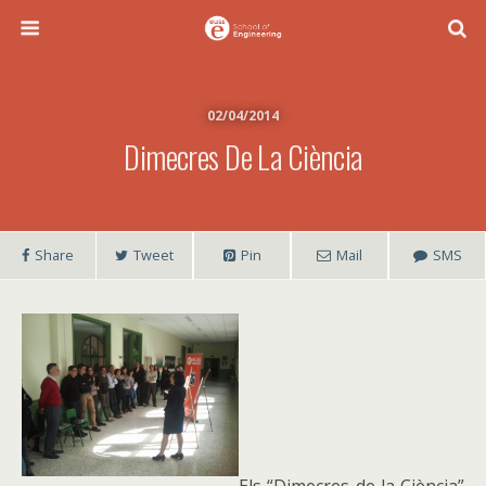
02/04/2014
Dimecres De La Ciència
Share
Tweet
Pin
Mail
SMS