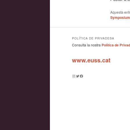
Aquesta entr
Symposium
POLÍTICA DE PRIVADESA
Consulta la nostra
Política de Priva
www.euss.cat
Instagram
Twitter
Facebook