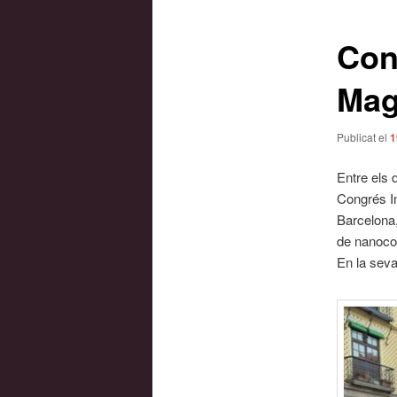
les
entrades
Con
Mag
Publicat el
1
Entre els 
Congrés I
Barcelona,
de nanoco
En la seva