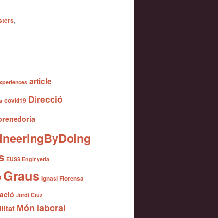
sters
,
article
xperiences
Direcció
covid19
s
renedoria
ineeringByDoing
s
EUSS Enginyeria
Graus
ó
Ignasi Florensa
gació
Jordi Cruz
Món laboral
litat