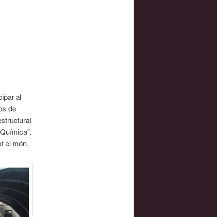
ipar al
os de
structural
 Química”.
t el món.