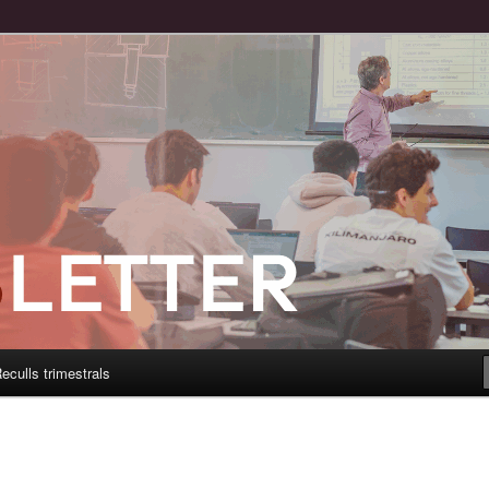
eculls trimestrals