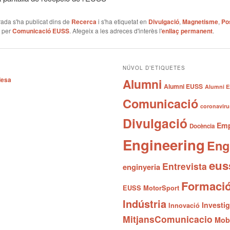
ada s'ha publicat dins de
Recerca
i s'ha etiquetat en
Divulgació
,
Magnetisme
,
Po
per
Comunicació EUSS
. Afegeix a les adreces d'interès l'
enllaç permanent
.
NÚVOL D’ETIQUETES
desa
Alumni
Alumni EUSS
Alumni E
Comunicació
coronaviru
Divulgació
Emp
Docència
Engineering
Eng
eus
Entrevista
enginyeria
Formaci
EUSS MotorSport
Indústria
Investi
Innovació
MitjansComunicacio
Mobi