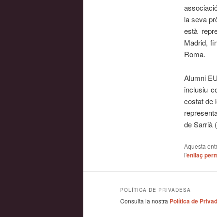
associaci
la seva pr
està repr
Madrid, fi
Roma.
Alumni EU
inclusiu 
costat de 
represent
de Sarrià 
Aquesta entr
l'
enllaç per
POLÍTICA DE PRIVADESA
Consulta la nostra
Política de Priva