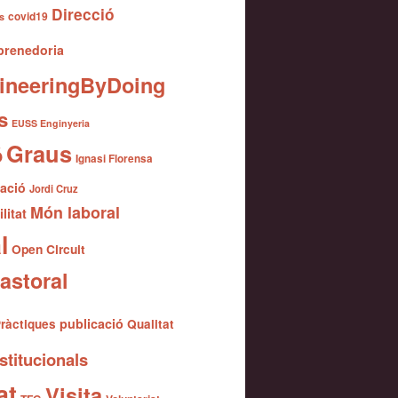
Direcció
covid19
s
renedoria
ineeringByDoing
s
EUSS Enginyeria
Graus
ó
Ignasi Florensa
gació
Jordi Cruz
Món laboral
litat
l
Open Circuit
astoral
publicació
ràctiques
Qualitat
stitucionals
at
Visita