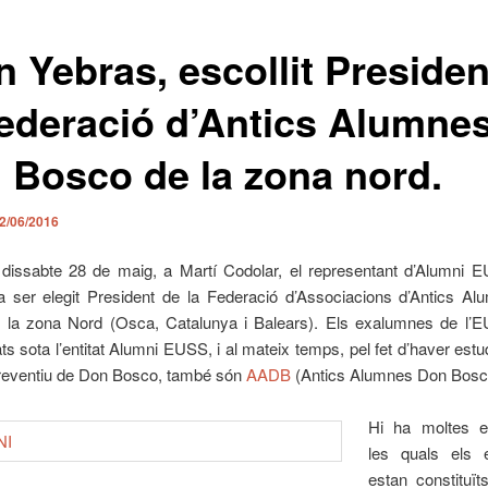
n Yebras, escollit Presiden
Federació d’Antics Alumne
 Bosco de la zona nord.
2/06/2016
 dissabte 28 de maig, a Martí Codolar, el representant d’Alumni 
a ser elegit President de la Federació d’Associacions d’Antics A
 la zona Nord (Osca, Catalunya i Balears). Els exalumnes de l’
ts sota l’entitat Alumni EUSS, i al mateix temps, pel fet d’haver estud
reventiu de Don Bosco, també són
AADB
(Antics Alumnes Don Bosc
Hi ha moltes e
les quals els 
estan constituï