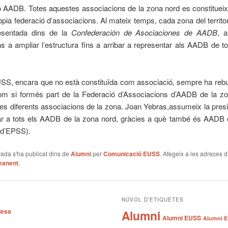
ó AADB. Totes aquestes associacions de la zona nord es constitueix
òpia federació d’associacions. Al mateix temps, cada zona del territo
esentada dins de la
Confederación de Asociaciones de AADB
, 
ns a ampliar l’estructura fins a arribar a representar als AADB de t
SS, encara que no està constituïda com associació, sempre ha rebut
com si formés part de la Federació d’Associacions d’AADB de la zo
les diferents associacions de la zona. Joan Yebras,assumeix la pres
ar a tots els AADB de la zona nord, gràcies a què també és AADB d
(d’EPSS).
ada s'ha publicat dins de
Alumni
per
Comunicació EUSS
. Afegeix a les adreces d
manent
.
NÚVOL D’ETIQUETES
desa
Alumni
Alumni EUSS
Alumni E