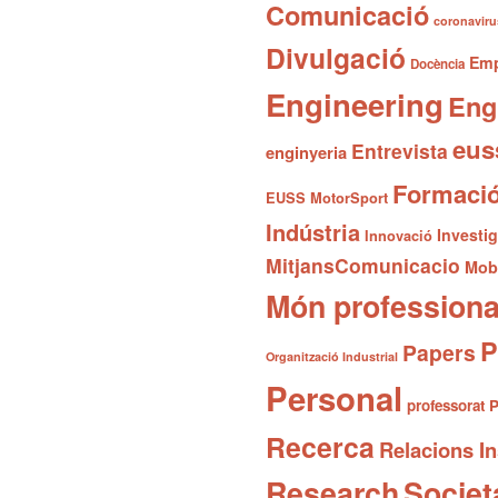
Comunicació
coronaviru
Divulgació
Emp
Docència
Engineering
Eng
eus
Entrevista
enginyeria
Formaci
EUSS MotorSport
Indústria
Investi
Innovació
MitjansComunicacio
Mobi
Món professiona
P
Papers
Organització Industrial
Personal
professorat
P
Recerca
Relacions In
Research
Societ