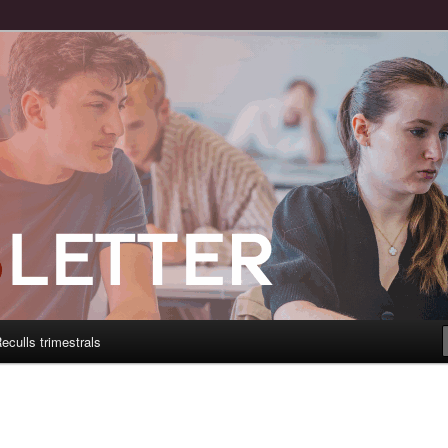
eculls trimestrals