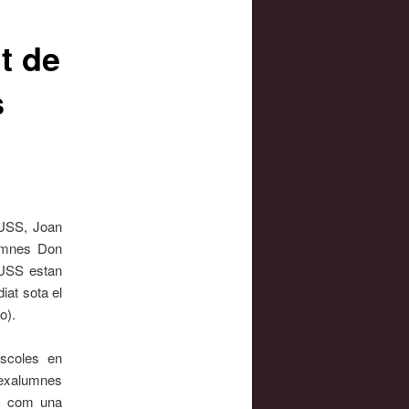
t de
s
EUSS, Joan
lumnes Don
EUSS estan
iat sota el
o).
scoles en
exalumnes
ts com una