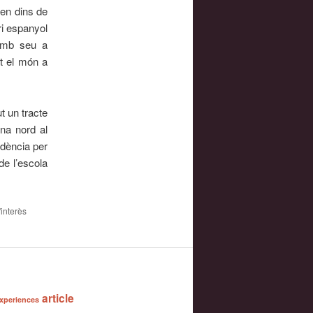
en dins de
ri espanyol
amb seu a
ot el món a
 un tracte
na nord al
idència per
e l’escola
'interès
article
xperiences