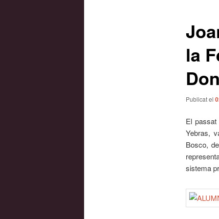
les
entrades
Joa
la 
Don
Publicat el
0
El passat
Yebras, v
Bosco, de
representa
sistema p