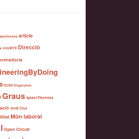
article
xperiences
Direcció
covid19
s
renedoria
ineeringByDoing
s
EUSS Enginyeria
Graus
ó
Ignasi Florensa
gació
Jordi Cruz
Món laboral
litat
l
Open Circuit