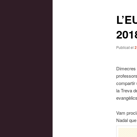
les
entrades
L’E
201
Publicat el
2
Dimecres 
professors
compartir 
la Treva d
evangèlic
Vam procla
Nadal que 