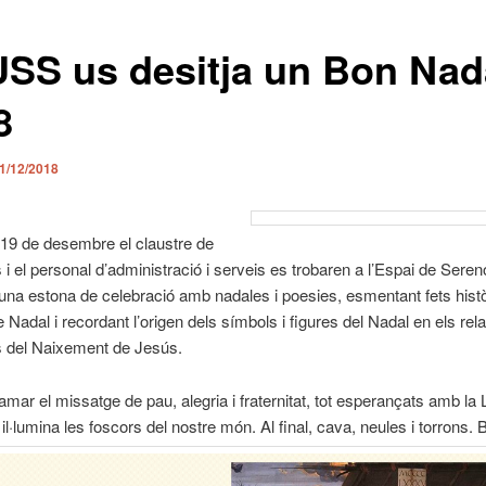
USS us desitja un Bon Nad
8
1/12/2018
19 de desembre el claustre de
 i el personal d’administració i serveis es trobaren a l’Espai de Seren
una estona de celebració amb nadales i poesies, esmentant fets hist
e Nadal i recordant l’origen dels símbols i figures del Nadal en els rela
s del Naixement de Jesús.
mar el missatge de pau, alegria i fraternitat, tot esperançats amb la 
il·lumina les foscors del nostre món. Al final, cava, neules i torrons.