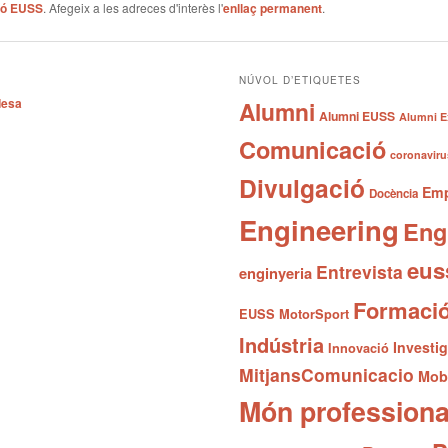
ió EUSS
. Afegeix a les adreces d'interès l'
enllaç permanent
.
NÚVOL D’ETIQUETES
desa
Alumni
Alumni EUSS
Alumni E
Comunicació
coronaviru
Divulgació
Emp
Docència
Engineering
Eng
eus
Entrevista
enginyeria
Formaci
EUSS MotorSport
Indústria
Investi
Innovació
MitjansComunicacio
Mobi
Món professiona