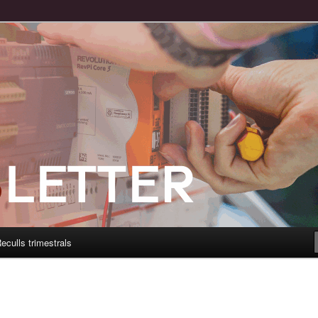
eculls trimestrals