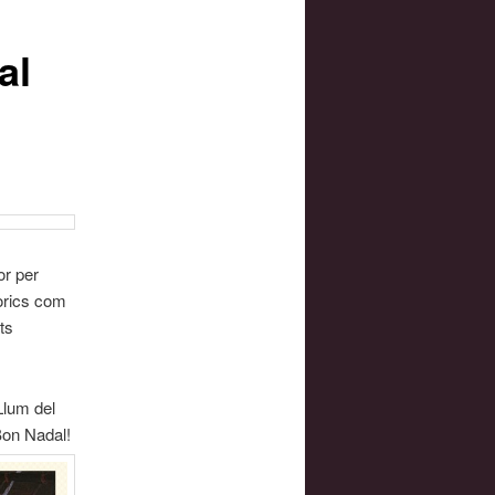
al
or per
òrics com
ts
Llum del
 Bon Nadal!