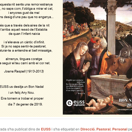
ada s'ha publicat dins de
EUSS
i s'ha etiquetat en
Direcció
,
Pastoral
,
Personal
pe