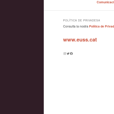
Comunicac
POLÍTICA DE PRIVADESA
Consulta la nostra
Política de Priva
www.euss.cat
Instagram
Twitter
Facebook