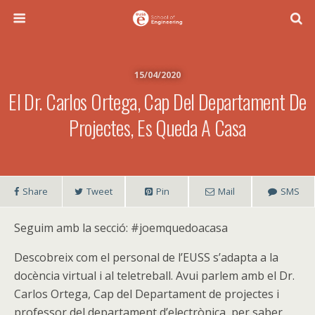
15/04/2020
El Dr. Carlos Ortega, Cap Del Departament De
Projectes, Es Queda A Casa
Share
Tweet
Pin
Mail
SMS
Seguim amb la secció: #joemquedoacasa
Descobreix com el personal de l’EUSS s’adapta a la
docència virtual i al teletreball. Avui parlem amb el Dr.
Carlos Ortega, Cap del Departament de projectes i
professor del departament d’electrònica, per saber