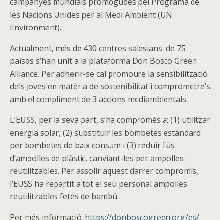
campanyes mundials promogudes pel Programa de
les Nacions Unides per al Medi Ambient (UN
Environment).
Actualment, més de 430 centres salesians de 75
països s’han unit a la plataforma Don Bosco Green
Alliance. Per adherir-se cal promoure la sensibilització
dels joves en matèria de sostenibilitat i comprometre’s
amb el compliment de 3 accions mediambientals.
L’EUSS, per la seva part, s’ha compromès a: (1) utilitzar
energia solar, (2) substituir les bombetes estàndard
per bombetes de baix consum i (3) reduir l’ús
d’ampolles de plàstic, canviant-les per ampolles
reutilitzables. Per assolir aquest darrer compromís,
l’EUSS ha repartit a tot el seu personal ampolles
reutilitzables fetes de bambú.
Per més informació:
https://donboscogreen.org/es/