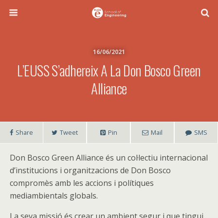
16/06/2021
L’EUSS S’adhereix A La Don Bosco Green
Alliance
Share
Tweet
Pin
Mail
SMS
Don Bosco Green Alliance és un col·lectiu internacional
d’institucions i organitzacions de Don Bosco
compromès amb les accions i polítiques
mediambientals globals.
La seva missió és crear un ambient segur i que tingui