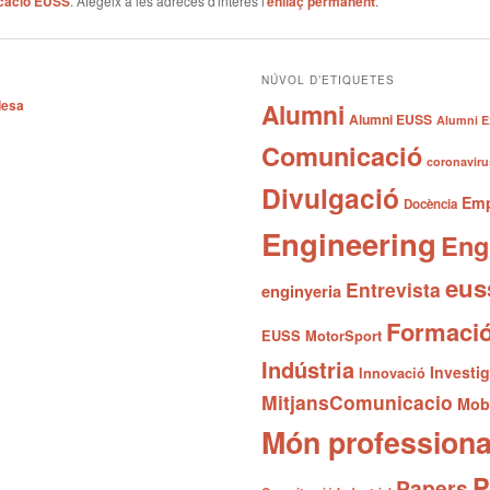
cació EUSS
. Afegeix a les adreces d'interès l'
enllaç permanent
.
NÚVOL D’ETIQUETES
desa
Alumni
Alumni EUSS
Alumni E
Comunicació
coronaviru
Divulgació
Emp
Docència
Engineering
Eng
eus
Entrevista
enginyeria
Formaci
EUSS MotorSport
Indústria
Investi
Innovació
MitjansComunicacio
Mobi
Món professiona
P
Papers