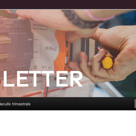
eculls trimestrals