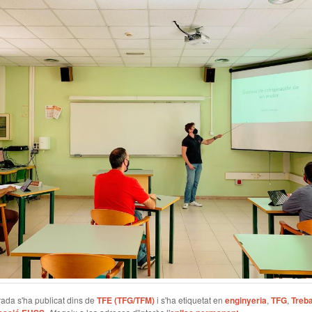
ada s'ha publicat dins de
TFE (TFG/TFM)
i s'ha etiquetat en
enginyeria
,
TFG
,
Treba