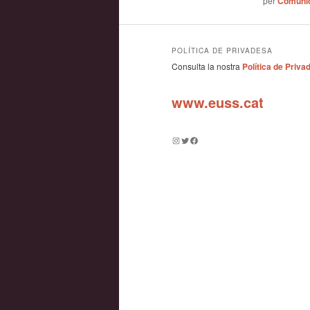
per
Comuni
POLÍTICA DE PRIVADESA
Consulta la nostra
Política de Priva
www.euss.cat
Instagram
Twitter
Facebook