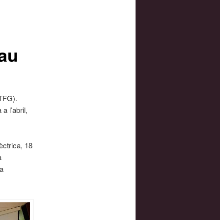
rau
(TFG).
 l’abril,
èctrica, 18
a
ca