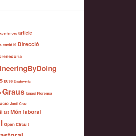
article
xperiences
Direcció
covid19
s
renedoria
ineeringByDoing
s
EUSS Enginyeria
Graus
ó
Ignasi Florensa
gació
Jordi Cruz
Món laboral
litat
l
Open Circuit
astoral