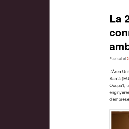
les
entrades
La 
con
amb 
Publicat el
2
L’Àrea Uni
Sarrià (E
Ocupa’t, u
enginyeres
d’emprese