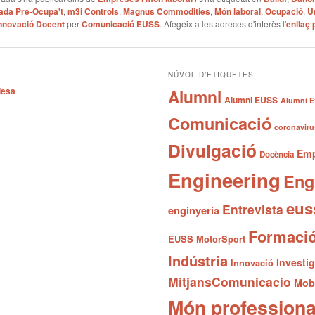
ada Pre-Ocupa't
,
m3i Controls
,
Magnus Commodities
,
Món laboral
,
Ocupació
,
U
nnovació Docent
per
Comunicació EUSS
. Afegeix a les adreces d'interès l'
enllaç
NÚVOL D’ETIQUETES
desa
Alumni
Alumni EUSS
Alumni E
Comunicació
coronaviru
Divulgació
Emp
Docència
Engineering
Eng
eus
Entrevista
enginyeria
Formaci
EUSS MotorSport
Indústria
Investi
Innovació
MitjansComunicacio
Mobi
Món professiona