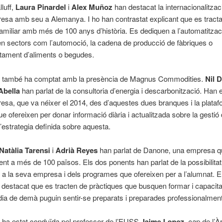
luff,
Laura Pinardel
i
Alex Muñoz
han destacat la internacionalitzac
sa amb seu a Alemanya. I ho han contrastat explicant que es tracta
miliar amb més de 100 anys d’història. Es dediquen a l’automatitzac
 en sectors com l’automoció, la cadena de producció de fàbriques o
tament d’aliments o begudes.
a també ha comptat amb la presència de Magnus Commodities.
Nil 
Abella
han parlat de la consultoria d’energia i descarbonització. Han e
sa, que va néixer el 2014, des d’aquestes dues branques i la plata
e ofereixen per donar informació diària i actualitzada sobre la gestió
 l’estrategia definida sobre aquesta.
Natàlia Tarensi
i
Adrià Reyes
han parlat de Danone, una empresa q
ent a més de 100 països. Els dos ponents han parlat de la possibilitat
 a la seva empresa i dels programes que ofereixen per a l’alumnat. 
n destacat que es tracten de pràctiques que busquen formar i capacita
dia de demà puguin sentir-se preparats i preparades professionalment
 ha estat conduïda pel professor de l’EUSS
Jaime Lopez
, cap de l’À