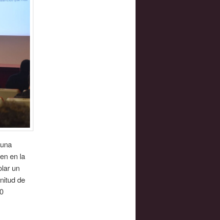
 una
len en la
olar un
nitud de
20