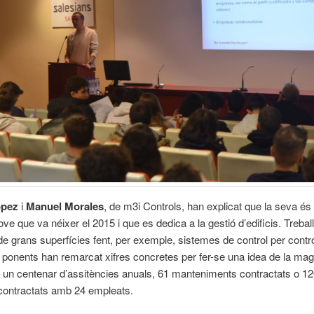
opez
i
Manuel Morales
, de m3i Controls, han explicat que la seva és
ve que va néixer el 2015 i que es dedica a la gestió d’edificis. Trebal
e grans superfícies fent, per exemple, sistemes de control per contr
ls ponents han remarcat xifres concretes per fer-se una idea de la mag
 un centenar d’assitències anuals, 61 manteniments contractats o 1
contractats amb 24 empleats.