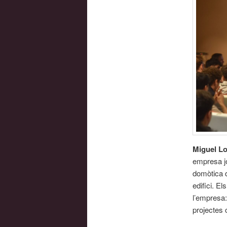
Miguel L
empresa jo
domòtica d
edifici. E
l’empresa:
projectes 