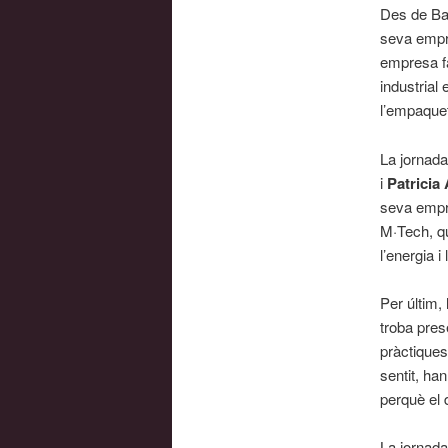
Des de Bal
seva empre
empresa fa
industrial
l’empaque
La jornad
i
Patricia 
seva empre
M·Tech, qu
l’energia i
Per últim,
troba pres
pràctiques
sentit, ha
perquè el 
La jornada