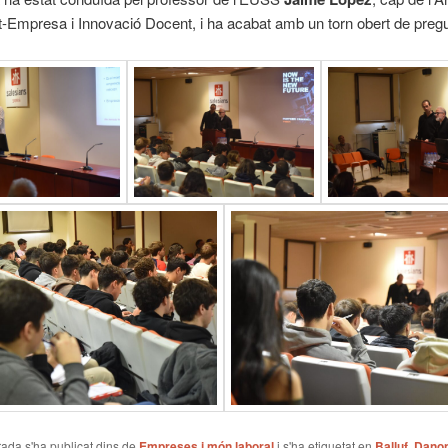
t-Empresa i Innovació Docent, i ha acabat amb un torn obert de preg
ada s'ha publicat dins de
Empreses i món laboral
i s'ha etiquetat en
Balluf
,
Dano