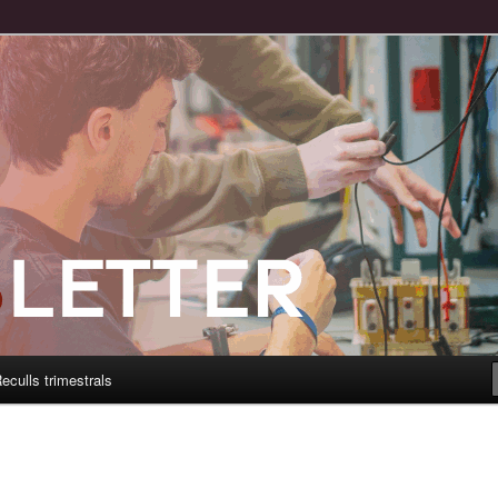
eculls trimestrals