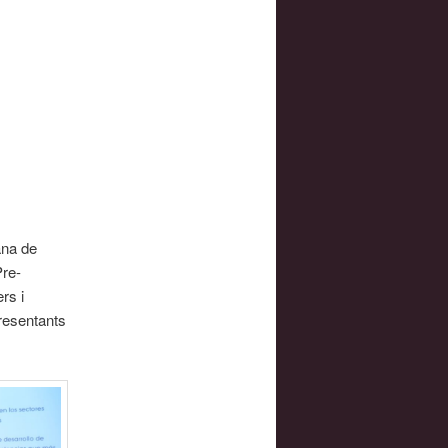
ana de
Pre-
rs i
presentants