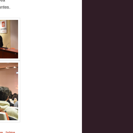
untes.
ne
,
Jaime