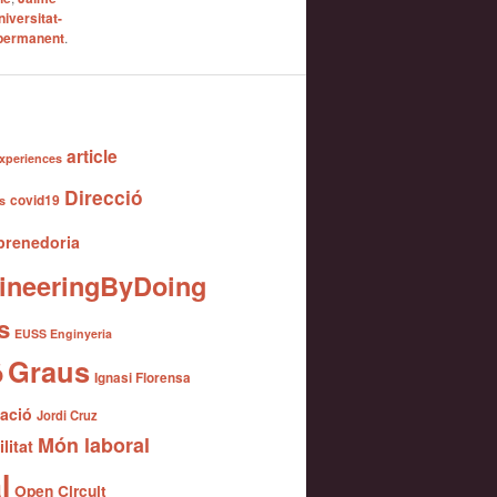
niversitat-
 permanent
.
article
xperiences
Direcció
covid19
s
renedoria
ineeringByDoing
s
EUSS Enginyeria
Graus
ó
Ignasi Florensa
gació
Jordi Cruz
Món laboral
litat
l
Open Circuit