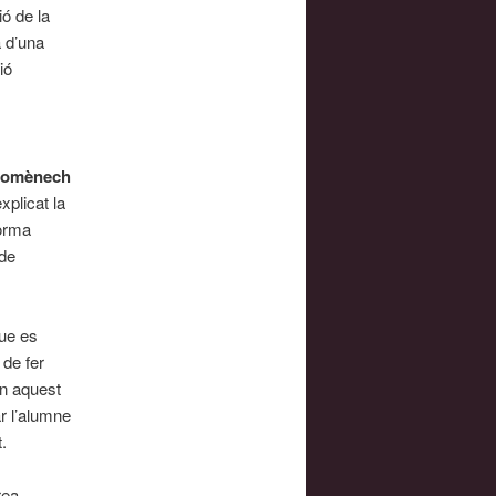
ió de la
 d’una
ió
Domènech
xplicat la
forma
 de
ue es
 de fer
En aquest
r l’alumne
.
rea