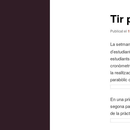
les
entrades
Tir 
Publicat el
1
La setmana
d’estudian
estudiants
cronòmetre
la realitza
parabòlic
En una pri
segona par
de la pràc