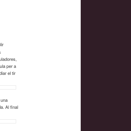
ir
s
uladores,
ula per a
ar el tir
n una
. Al final