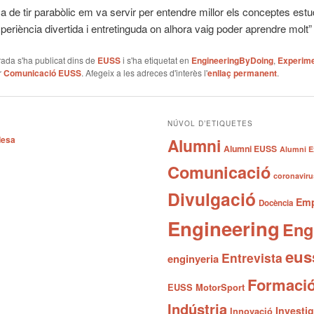
ca de tir parabòlic em va servir per entendre millor els conceptes estu
periència divertida i entretinguda on alhora vaig poder aprendre molt
ada s'ha publicat dins de
EUSS
i s'ha etiquetat en
EngineeringByDoing
,
Experim
r
Comunicació EUSS
. Afegeix a les adreces d'interès l'
enllaç permanent
.
NÚVOL D’ETIQUETES
desa
Alumni
Alumni EUSS
Alumni E
Comunicació
coronaviru
Divulgació
Emp
Docència
Engineering
Eng
eus
Entrevista
enginyeria
Formaci
EUSS MotorSport
Indústria
Investi
Innovació