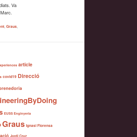
diats. Va
” Marc.
ent
,
Graus
,
article
xperiences
Direcció
covid19
s
renedoria
ineeringByDoing
s
EUSS Enginyeria
Graus
ó
Ignasi Florensa
gació
Jordi Cruz