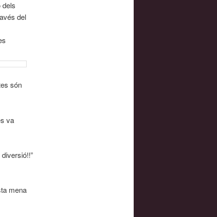
 dels
ravés del
es
stes són
és va
diversió!!”
esta mena