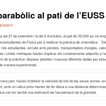
parabòlic al pati de l’EUSS
9/10/2017
 del 27 de setembre i la del 2 d’octubre, al pati de l’EUSS es va ompl
ts/estudiantes de Física per a realitzar la pràctica de cinemàtica.
El
 i les estudiantes, armats amb pistoles, transportadors d’angles, calc
s i cintes mètriques havien d’aplicar els coneixements adquirits a l’a
ció de la pràctica: disparar pistoles i mesurar diferents dades per estudi
 de manera experimental.
mera part, havien d’obtenir la velocitat de tret de les seves armes; e
t, amb un càlcul previ havien de fer diana a una distància determinada
tica van fer també una estimació de l’acceleració de la gravetat.