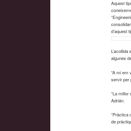
Aquest tip
coneixemen
“Engineeri
consolidar
d’aquest t
L’acollida
algunes d
“A mi em v
servir per 
“La millor
Adrián.
“Pràctica 
de pràctiq