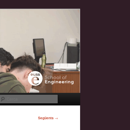
Cerca
Següents
→