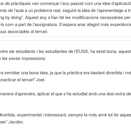
us de pràctiques van començar l’any passat com una idea d’aplicació
ts de l’aula a un problema real, seguint la idea de l’aprenentatge a t
ng by doing”. Aquest any s’han fet les modificacions necessàries per
-lo com a part de l’assignatura. S’espera anar afegint més experiènci
ipus associades al temari.
 entre els estudiants i les estudiantes de l’EUSS, ha estat bona; aque
e les seves impressions:
a semblar una bona idea, ja que la pràctica era bastant divertida i m
practicar el temari” Joel.
 manera d’aprendre, aplicar el que s’ha estudiat amb una dosi extra de 
divertida, experimental i interessant, sempre fa més amè tot fer aqu
ues” Jacobo.