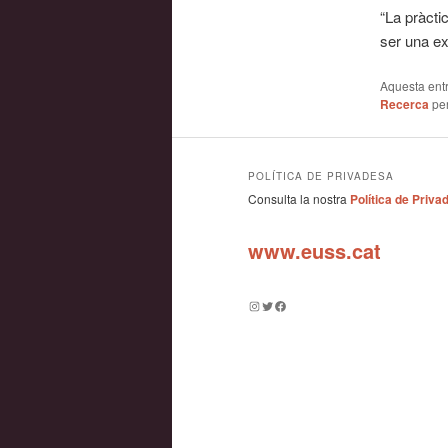
“La pràcti
ser una ex
Aquesta entr
Recerca
pe
POLÍTICA DE PRIVADESA
Consulta la nostra
Política de Priva
www.euss.cat
Instagram
Twitter
Facebook