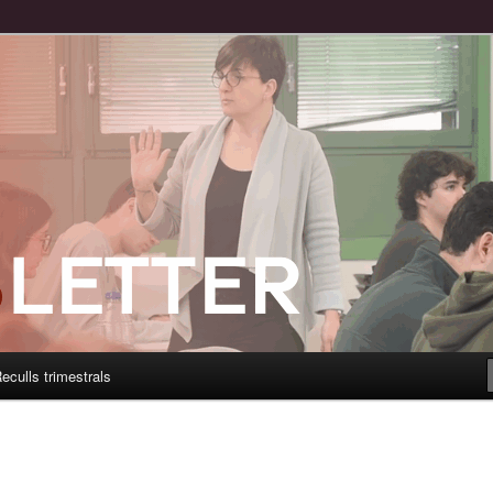
eculls trimestrals