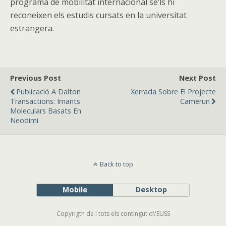
programa de mobilitat internacional se’ls hi
reconeixen els estudis cursats en la universitat
estrangera.
Previous Post
Next Post
Publicació A Dalton
Xerrada Sobre El Projecte
Transactions: Imants
Camerun
Moleculars Basats En
Neodimi
Back to top
Mobile
Desktop
Copyrigth de l tots els contingut d\'EUSS