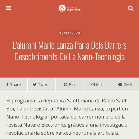
17/11/2020
L’alumni Mario Lanza Parla Dels Darrers
Descobriments De La Nano-Tecnologia
Share
Tweet
Pin
Mail
SMS
El programa La República Santboiana de Ràdio Sant
Boi, ha entrevistat a l’Alumni Mario Lanza, expert en
Nano-Tecnologia i portada del darrer número de la
revista Nature Electronics gràcies a una investigació
revolucionària sobre xarxes neuronals artificials.