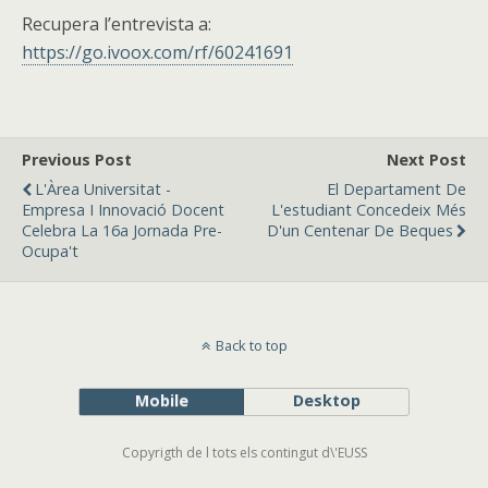
Recupera l’entrevista a:
https://go.ivoox.com/rf/60241691
Previous Post
Next Post
L'Àrea Universitat -
El Departament De
Empresa I Innovació Docent
L'estudiant Concedeix Més
Celebra La 16a Jornada Pre-
D'un Centenar De Beques
Ocupa't
Back to top
Mobile
Desktop
Copyrigth de l tots els contingut d\'EUSS