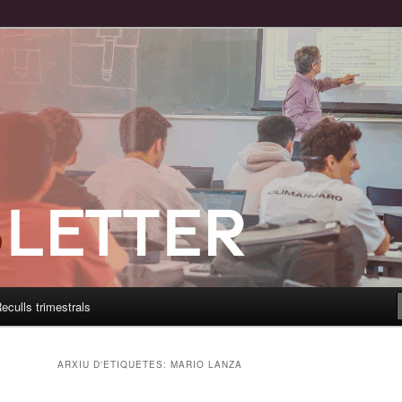
eculls trimestrals
ARXIU D'ETIQUETES:
MARIO LANZA