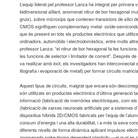
L’equip liderat pel professor Lanza ha integrat per primera 
bidimensional aïllant, anomenat nitrur de bor hexagonal mu
gruix), sobre microxips que contenen transistors de silici 
CMOS signifiquen complementary metal- oxide-semiconduct
que és present en tots els productes electrònics que utilitz
ordinadors, automòbils i electrodomèstics, entre molts altr
professor Lanza: “el nitrur de bor hexagonal fa les funcions 
les funcions de selector i limitador de corrent”. Després d
va realitzar amb èxit, els investigadors han interconnectat e
litografia i evaporació de metall) per formar circuits matricia
Aquest tipus de circuits, malgrat que encara són desconegu
són utilitzats en productes electrònics d’última generació
informació (fabricació de memòries electròniques, com el
(fabricació de xarxes neuronals artificials per a sistemes d’int
dispositius híbrids 2D/CMOS fabricats per l’equip de l’alu
consum d’energia i una alta durabilitat, i a més la seva cond
diferents nivells de forma dinàmica aplicant impulsos elèct
anomenada
spike-timing dependent plasticity
—el qual es p