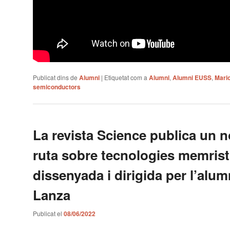
Publicat dins de
Alumni
|
Etiquetat com a
Alumni
,
Alumni EUSS
,
Mari
semiconductors
La revista Science publica un n
ruta sobre tecnologies memrist
dissenyada i dirigida per l’alum
Lanza
Publicat el
08/06/2022