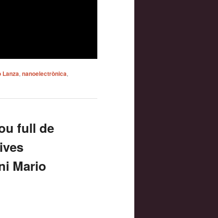
o Lanza
,
nanoelectrònica
,
ou full de
ives
ni Mario