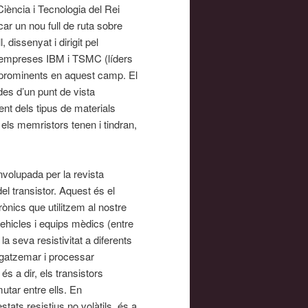
Ciència i Tecnologia del Rei
ar un nou full de ruta sobre
 dissenyat i dirigit pel
s empreses IBM i TSMC (líders
 prominents en aquest camp. El
 des d’un punt de vista
ent dels tipus de materials
 els memristors tenen i tindran,
nvolupada per la revista
l transistor. Aquest és el
rònics que utilitzem al nostre
vehicles i equips mèdics (entre
la seva resistivitat a diferents
agatzemar i processar
s a dir, els transistors
tar entre ells. En
tats resistius no volàtils, és a