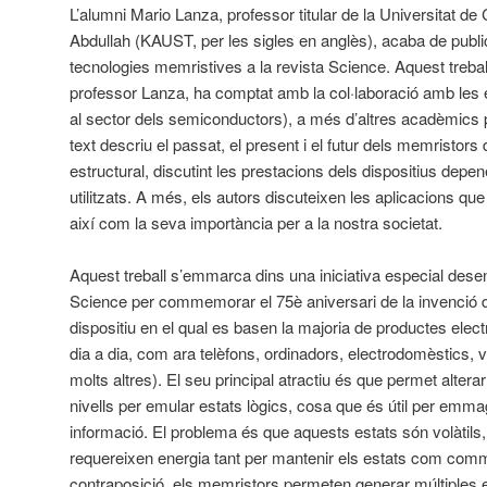
L’alumni Mario Lanza, professor titular de la Universitat de 
Abdullah (KAUST, per les sigles en anglès), acaba de public
tecnologies memristives a la revista Science. Aquest treball,
professor Lanza, ha comptat amb la col·laboració amb le
al sector dels semiconductors), a més d’altres acadèmics
text descriu el passat, el present i el futur dels memristors
estructural, discutint les prestacions dels dispositius depen
utilitzats. A més, els autors discuteixen les aplicacions que
així com la seva importància per a la nostra societat.
Aquest treball s’emmarca dins una iniciativa especial dese
Science per commemorar el 75è aniversari de la invenció de
dispositiu en el qual es basen la majoria de productes elect
dia a dia, com ara telèfons, ordinadors, electrodomèstics, 
molts altres). El seu principal atractiu és que permet alterar 
nivells per emular estats lògics, cosa que és útil per emm
informació. El problema és que aquests estats són volàtils, é
requereixen energia tant per mantenir els estats com commu
contraposició, els memristors permeten generar múltiples es