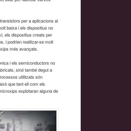
transistors per a aplicacions al
lt baixa i els dispositius no
 els dispositius creats per
 i podrien realitzar-se molt
roxips més avançats.
ònica i els semiconductors no
fabricats, sinó també degut a
rocessos utilitzats són
ixò que tant ell com els
 microxips explotaran alguna de