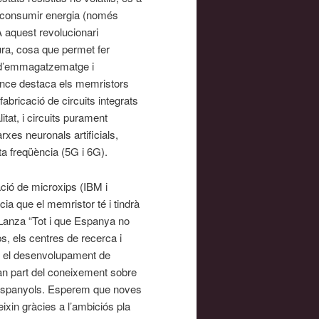
 o consumir energia (només
A aquest revolucionari
ura, cosa que permet fer
t d’emmagatzematge i
ence destaca els memristors
abricació de circuits integrats
tat, i circuits purament
rxes neuronals artificials,
a freqüència (5G i 6G).
ció de microxips (IBM i
ia que el memristor té i tindrà
 Lanza “Tot i que Espanya no
, els centres de recerca i
en el desenvolupament de
ran part del coneixement sobre
s espanyols. Esperem que noves
xin gràcies a l’ambiciós pla