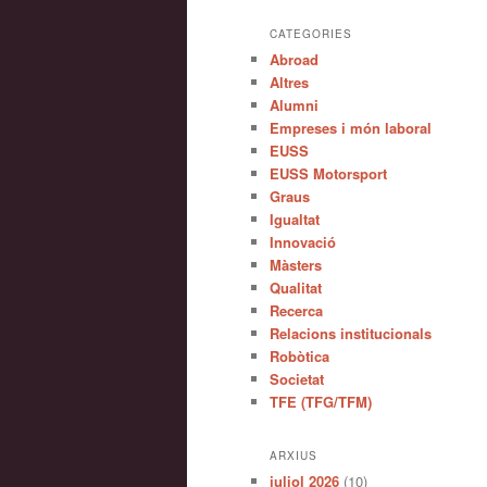
CATEGORIES
Abroad
Altres
Alumni
Empreses i món laboral
EUSS
EUSS Motorsport
Graus
Igualtat
Innovació
Màsters
Qualitat
Recerca
Relacions institucionals
Robòtica
Societat
TFE (TFG/TFM)
ARXIUS
juliol 2026
(10)