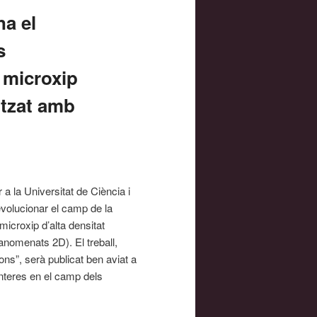
na el
s
 microxip
litzat amb
 a la Universitat de Ciència i
evolucionar el camp de la
microxip d’alta densitat
anomenats 2D). El treball,
ns”, serà publicat ben aviat a
anteres en el camp dels