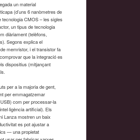
vegada un material
lticapa (d’uns 6 nanòmetres de
de tecnologia CMOS – les sigles
or, un tipus de tecnologia
em diàriament (telèfons,
es). Segons explica el
de memristor, i el transistor fa
e comprovar que la integració es
ls dispositius (mitjançant
ls.
ts per a la majoria de gent,
 tant per emmagatzemar
s USB) com per processar-la
el·ligència artificial). Els
mni Lanza mostren un baix
uctivitat es pot ajustar a
rics — una propietat
ot usar per fabricar xarxes