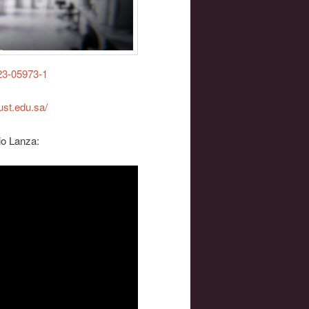
023-05973-1
ust.edu.sa/
io Lanza: