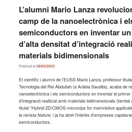
L’alumni Mario Lanza revolucio
camp de la nanoelectrònica i el
semiconductors en inventar un
d’alta densitat d’integració rea
materials bidimensionals
Publicat el
28/03/2023
El científic i alumni de l’EUSS Mario Lanza, professor titular
Tecnologia del Rei Abdullah (a Aràbia Saudita), acaba de r
nanoelectrònica i els semiconductors en inventar el primer 
d’integració realitzat amb materials bidimensionals (també 
titulat “Hybrid 2D/CMOS microxips for memristive applicatio
la revista
Nature
, i ja ha atret l’interès d’empreses capdav
semiconductors.