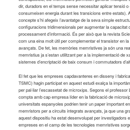
dir, duradors en el temps sense necessitar aplicar tensió
consumeixen energia durant les transicions entre estats). 
concepte s’hi afegeix l’avantatge de la seva simple estruct
configuracions tridimensionals per augmentar la capacita
processament d’informació. És per això que la revista Sci
com una eina molt útil per complementar el transistor en la f
avançats. De fet, les memòries memristives ja són una reali
memristius ja s’estan utilitzant per a la implementació de xa
sistemes d’encriptació de baix consum i commutadors d’alt
El fet que les empreses capdavanteres en disseny i fabrica
TSMC) hagin participat en aquest estudi exalça la importànc
per pal·liar l’escassetat de microxips. Segons el professor
compta amb cap empresa líder en la fabricació de microxips
universitats espanyoles podrien tenir un paper important 
memristors per a circuits integrats avançats, ja que una g
aquest dispositiu ha estat desenvolupat per investigador
empreses en el camp de les tecnologies memristives sorgei