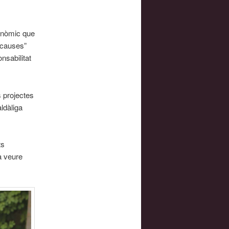
conòmic que
 “causes”
nsabilitat
s projectes
ldàliga
ts
a veure