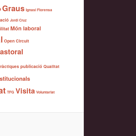
Graus
ó
Ignasi Florensa
gació
Jordi Cruz
Món laboral
litat
l
Open Circuit
astoral
publicació
ràctiques
Qualitat
stitucionals
at
Visita
TFG
Voluntariat