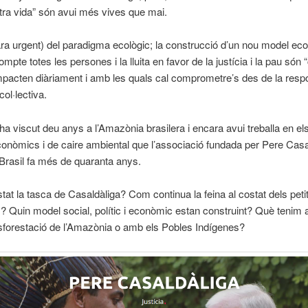
tra vida” són avui més vives que mai.
ara urgent) del paradigma ecològic; la construcció d’un nou model e
ompte totes les persones i la lluita en favor de la justícia i la pau són
pacten diàriament i amb les quals cal comprometre’s des de la respo
col·lectiva.
ha viscut deu anys a l’Amazònia brasilera i encara avui treballa en el
conòmics i de caire ambiental que l’associació fundada per Pere Casa
l Brasil fa més de quaranta anys.
at la tasca de Casaldàliga? Com continua la feina al costat dels peti
 Quin model social, polític i econòmic estan construint? Què tenim 
sforestació de l’Amazònia o amb els Pobles Indígenes?