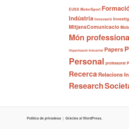
Formaci
EUSS MotorSport
Indústria
Investi
Innovació
MitjansComunicacio
Mobi
Món professiona
P
Papers
Organització Industrial
Personal
professorat
P
Recerca
Relacions In
Research
Societ
Política de privadesa
Gràcies al WordPress.