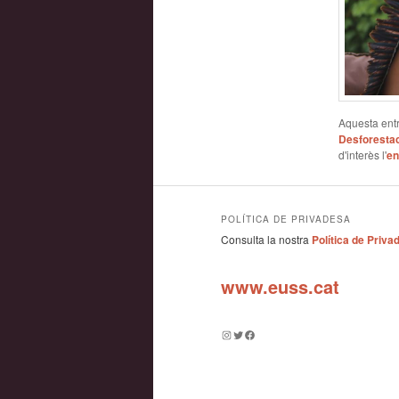
Aquesta entr
Desforesta
d'interès l'
en
POLÍTICA DE PRIVADESA
Consulta la nostra
Política de Priva
www.euss.cat
Instagram
Twitter
Facebook