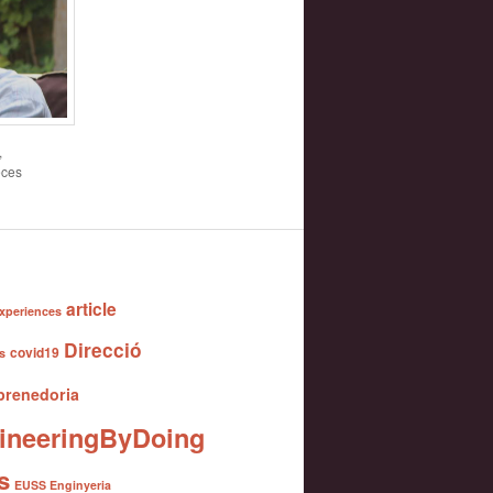
,
eces
article
xperiences
Direcció
covid19
s
renedoria
ineeringByDoing
s
EUSS Enginyeria