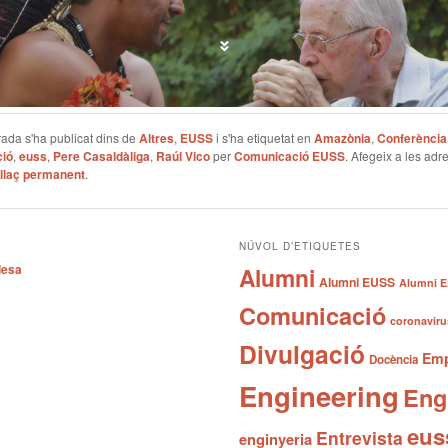
ada s'ha publicat dins de
Altres
,
EUSS
i s'ha etiquetat en
Amazònia
,
Conferència
ció
,
euss
,
Pere Casaldàliga
,
Raúl Vico
per
Comunicació EUSS
. Afegeix a les adr
llaç permanent
.
NÚVOL D’ETIQUETES
desa
Alumni
Alumni EUSS
Alumni E
Comunicació
coronaviru
Divulgació
Emp
Docència
Engineering
Eng
eus
Entrevista
enginyeria