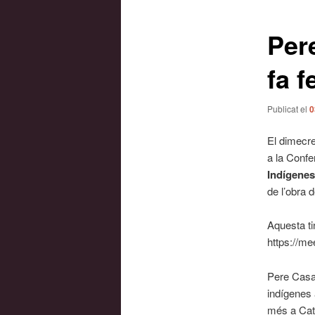
les
entrades
Per
fa f
Publicat el
0
El dimecre
a la Confe
Indígenes
de l’obra 
Aquesta ti
https://m
Pere Casal
indígenes 
més a Cata