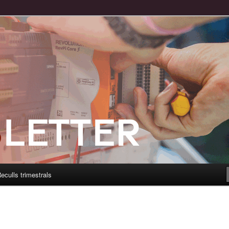
eculls trimestrals