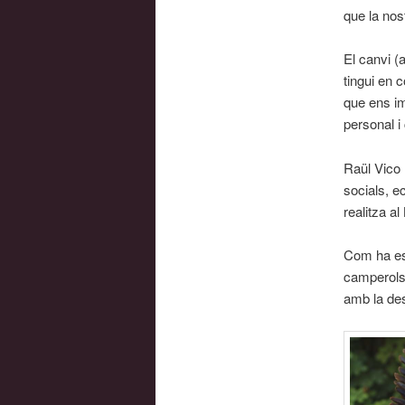
que la nos
El canvi (
tingui en c
que ens im
personal i 
Raül Vico 
socials, e
realitza a
Com ha est
camperols?
amb la de