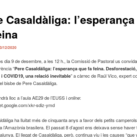
e Casaldàliga: l’esperança
eina
3/12/2020
s dia 9 de desembre, a les 12 h., la Comissió de Pastoral us convida 
rència “
Pere Casaldàliga: l’esperança que fa feina. Desforestació
 i COVID19, una relació inevitable
” a càrrec de Raúl Vico, expert c
del bisbe de Pere Casaldàliga.
ndrà lloc a l’aula AE29 de l’EUSS i
online
:
eet.google.com/xkr-sdiz-ymd
dàliga ha lluitat més de cinquanta anys a favor dels petits camperols
a l’Amazònia brasilera. El passat 8 d’agost ens deixava sense haver 
lunya. El llegat de Casaldàliga, però, continua viu i les causes “que