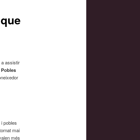
 que
a assistir
, Pobles
oneixedor
 i pobles
tornat mai
 valen més