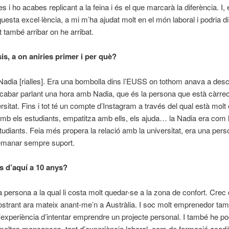
tzes i ho acabes replicant a la feina i és el que marcarà la diferència. I, 
questa excel·lència, a mi m’ha ajudat molt en el món laboral i podria d
t també arribar on he arribat.
is, a on aniries primer i per què?
Nadia [rialles]. Era una bombolla dins l’EUSS on tothom anava a des
cabar parlant una hora amb Nadia, que és la persona que està càrrec
ersitat. Fins i tot té un compte d’Instagram a través del qual està molt
mb els estudiants, empatitza amb ells, els ajuda… la Nadia era com 
studiants. Feia més propera la relació amb la universitat, era una pers
manar sempre suport.
us
d’aquí a
10 anys?
 persona a la qual li costa molt quedar-se a la zona de confort. Crec
strant ara mateix anant-me’n a Austràlia. I soc molt emprenedor tam
l’experiència d’intentar emprendre un projecte personal. I també he p
moltes mancances, tant d’experiència laboral, com de formació acad