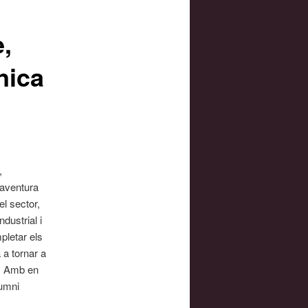
,
nica
,
 aventura
l sector,
dustrial i
pletar els
a tornar a
s. Amb en
lumni