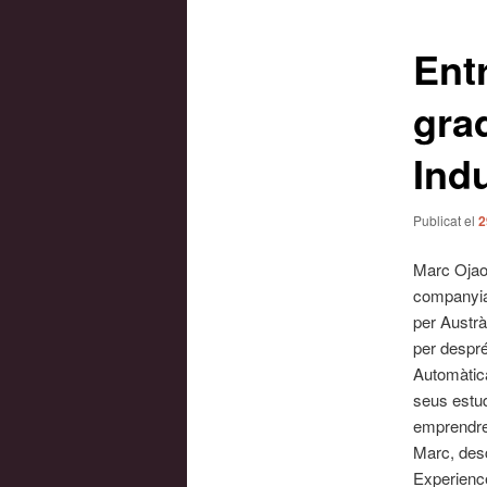
les
entrades
Ent
gra
Indu
Publicat el
2
Marc Ojao
companyia 
per Austrà
per despré
Automàtica
seus estud
emprendre.
Marc, desc
Experienc