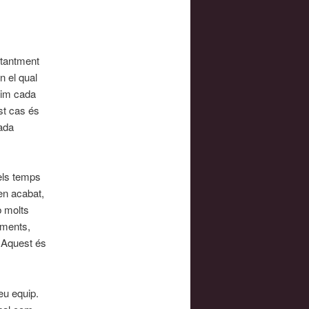
stantment
n el qual
nim cada
st cas és
cada
 els temps
en acabat,
b molts
oments,
. Aquest és
eu equip.