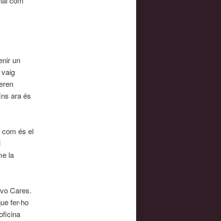
onal com
enir un
 vaig
eren
ins ara és
, com és el
l
me la
lovo Cares.
ue fer-ho
oficina