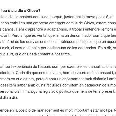
 teu dia a dia a Glovo?
dia a dia és bastant complicat perquè, justament la meva posició, al
nt on estic i en una empresa emergent com la de Glovo, estem con
ts canvis. Hem d’aprendre a adaptar-nos, a trobar i entendre l’entorn e
allant. Però sí que és veritat que hi ha un denominador comú que te
s l’anàlisi de les desviacions de les mètriques principals, que en aque
 a dir, el cost que tenim per cadascuna de les comandes. És a dir, 
e surt, què ens està costant a nosaltres.
també l’experiència de l’usuari, com per exemple les cancel·lacions,
 etcètera. Cada dia que ens desviem, hem de veure què ha passat i, 
l’entorn en què estem, perquè som un departament molt dinàmic i am
ecessitem saber amb quins recursos comptem en cadascun dels m
ersonal o si hi ha alguna legislació política que hem de tenir present
l dia a dia.
 també en la posició de management és molt important estar molt pel t