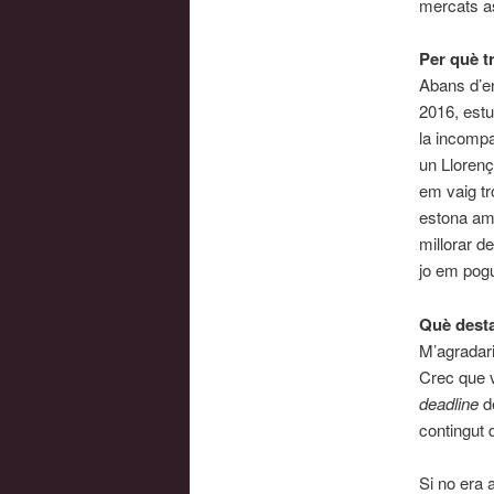
mercats as
Per què t
Abans d’en
2016, estu
la incompa
un Llorenç
em vaig tr
estona amb
millorar d
jo em pogu
Què desta
M’agradari
Crec que 
deadline
d
contingut d
Si no era a