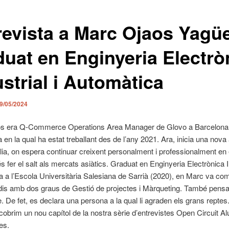
revista a Marc Ojaos Yagüe
duat en Enginyeria Electrò
strial i Automàtica
9/05/2024
s era Q-Commerce Operations Area Manager de Glovo a Barcelona
en la qual ha estat treballant des de l’any 2021. Ara, inicia una nova
lia, on espera continuar creixent personalment i professionalment en e
s fer el salt als mercats asiàtics. Graduat en Enginyeria Electrònica In
 a l’Escola Universitària Salesiana de Sarrià (2020), en Marc va com
is amb dos graus de Gestió de projectes i Màrqueting. També pensa 
 De fet, es declara una persona a la qual li agraden els grans repte
obrim un nou capítol de la nostra sèrie d’entrevistes Open Circuit A
es.