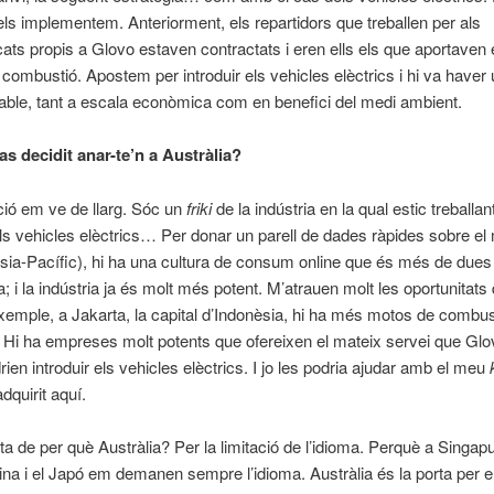
ls implementem. Anteriorment, els repartidors que treballen per als
ts propis a Glovo estaven contractats i eren ells els que aportaven 
 combustió. Apostem per introduir els vehicles elèctrics i hi va haver
table, tant a escala econòmica com en benefici del medi ambient.
as decidit anar-te’n a Austràlia?
ió em ve de llarg. Sóc un
friki
de la indústria en la qual estic treballant
els vehicles elèctrics… Per donar un parell de dades ràpides sobre el
sia-Pacífic), hi ha una cultura de consum online que és més de due
a; i la indústria ja és molt més potent. M’atrauen molt les oportunitats
exemple, a Jakarta, la capital d’Indonèsia, hi ha més motos de combu
 Hi ha empreses molt potents que ofereixen el mateix servei que Glo
ien introduir els vehicles elèctrics. I jo les podria ajudar amb el meu
dquirit aquí.
nta de per què Austràlia? Per la limitació de l’idioma. Perquè a Singap
ina i el Japó em demanen sempre l’idioma. Austràlia és la porta per e