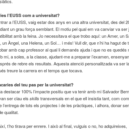
iàtics.
ries l’EUSS com a universitat?
trar a l’EUSS, vaig estar dos anys en una altra universitat, des del 20
diant un grau força semblant. El motiu pel qual em va canviar va ser
tibilitat amb la feina. Jo necessitava el que trobo aquí: un Amer, un S
, un Àngel, una Helena, un Sol… i més! Vull dir, que n’hi ha hagut de 
obar amb cap professor al qual li demanés ajuda i que no es quedés
 mi, a soles, a la classe, ajudant-me a preparar l’examen, ensenya
esprés de rebre els resultats. Aquesta atenció personalitzada va ser l
és treure la carrera en el temps que tocava.
caries del teu pas per la universitat?
a destacar 100% l’impacte positiu que va tenir amb mi Salvador Ber
van ser clau els
skills
transversals en el que ell insistia tant, com comp
e l’entrega de tots els projectes i de les pràctiques, i alhora, donar s
e qualitat.
ixí, t’ho tirava per enrere. I això al final, vulguis o no, ho adquireixes,