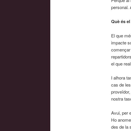
Perquè al 
personal. 
Què és el
El que més
impacte so
començar e
repartidor
el que rea
I alhora t
cas de les
proveïdor,
nostra tas
Avui, per 
Ho anomene
des de la 