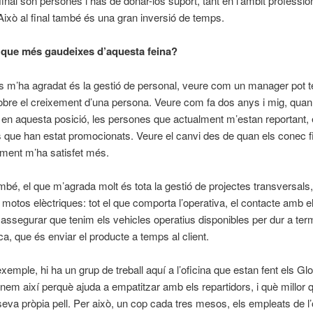
final són persones i has de donar-los suport, tant en l’àmbit professi
Això al final també és una gran inversió de temps.
 que més gaudeixes d’aquesta feina?
 m’ha agradat és la gestió de personal, veure com un manager pot t
bre el creixement d’una persona. Veure com fa dos anys i mig, quan
n aquesta posició, les persones que actualment m’estan reportant, 
s que han estat promocionats. Veure el canvi des de quan els conec f
lment m’ha satisfet més.
ambé, el que m’agrada molt és tota la gestió de projectes transversals
 motos elèctriques: tot el que comporta l’operativa, el contacte amb e
 assegurar que tenim els vehicles operatius disponibles per dur a ter
ca, que és enviar el producte a temps al client.
exemple, hi ha un grup de treball aquí a l’oficina que estan fent els G
m així perquè ajuda a empatitzar amb els repartidors, i què millor q
seva pròpia pell. Per això, un cop cada tres mesos, els empleats de l’