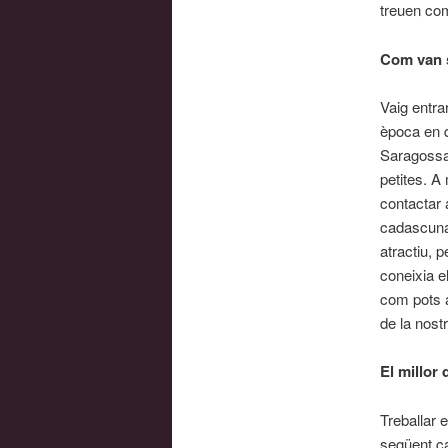
treuen co
Com van s
Vaig entra
època en q
Saragossa 
petites. A
contactar 
cadascuna 
atractiu, 
coneixia e
com pots a
de la nostr
El millor 
Treballar 
següent ca