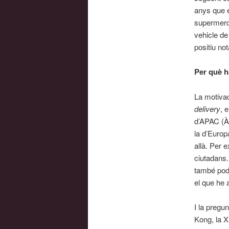
anys que e
supermerca
vehicle de
positiu no
Per què h
La motivac
delivery
, 
d’APAC (À
la d’Europ
allà. Per 
ciutadans.
també podr
el que he a
I la pregu
Kong, la X