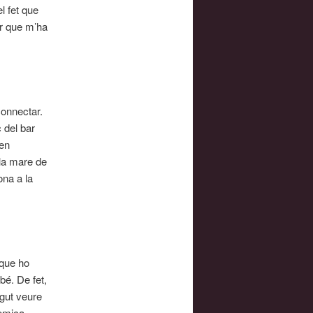
el fet que
ir que m’ha
connectar.
 del bar
 en
la mare de
ona a la
 que ho
bé. De fet,
ogut veure
èmica.