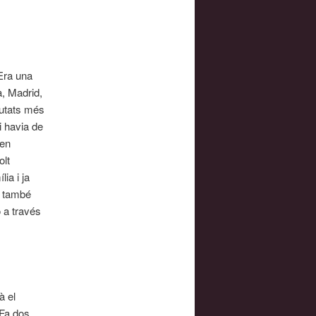
 Era una
, Madrid,
iutats més
i havia de
 en
olt
ia i ja
e també
ó a través
à el
 Fa dos