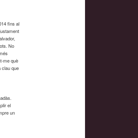
14 fins al
 justament
alvador,
tots. No
 més
nt-me què
a clau que
nadàs.
lir el
empre un