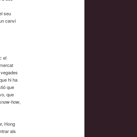
el seu
 un canvi
: el
 mercat
s vegades
 que hi ha
stió que
vo, que
know-how
,
ur, Hong
ntrar als