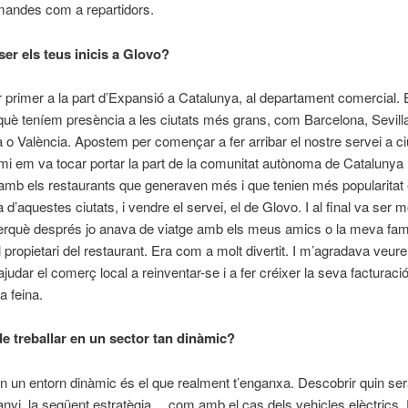
mandes com a repartidors.
er els teus inicis a Glovo?
r primer a la part d’Expansió a Catalunya, al departament comercial.
uè teníem presència a les ciutats més grans, com Barcelona, Sevilla
o València. Apostem per començar a fer arribar el nostre servei a c
 mi em va tocar portar la part de la comunitat autònoma de Catalunya 
amb els restaurants que generaven més i que tenien més popularitat
d’aquestes ciutats, i vendre el servei, el de Glovo. I al final va ser m
perquè després jo anava de viatge amb els meus amics o la meva famíl
l propietari del restaurant. Era com a molt divertit. I m’agradava veur
judar el comerç local a reinventar-se i a fer créixer la seva facturaci
a feina.
de treballar en un sector tan dinàmic?
en un entorn dinàmic és el que realment t’enganxa. Descobrir quin ser
nvi, la següent estratègia… com amb el cas dels vehicles elèctrics.