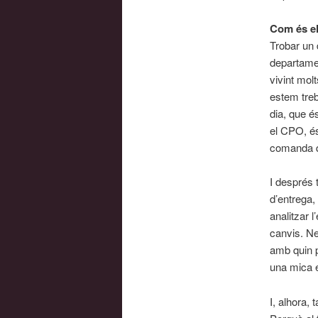
Com és el
Trobar un 
departame
vivint mol
estem treb
dia, que é
el CPO, és
comanda qu
I després 
d’entrega,
analitzar 
canvis. N
amb quin p
una mica e
I, alhora,