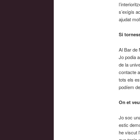
l’interiori
s’exigís a
ajudat mol
Si torness
Al Bar de 
Jo podia a
de la univ
contacte a
tots els e
podíem de
On et ve
Jo soc una
estic demo
he viscut 
que tenia 