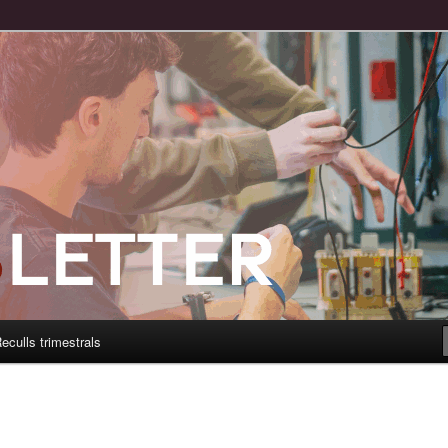
eculls trimestrals