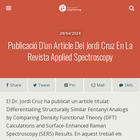
29/04/2024
Publicació D’un Article Del Jordi Cruz En La
Revista Applied Spectroscopy
Share
Tweet
Pin
Mail
SMS
El Dr. Jordi Cruz ha publicat un article titulat:
Differentiating Structurally Similar Fentanyl Analogs
by Comparing Density Functional Theory (DFT)
Calculations and Surface-Enhanced Raman
Spectroscopy (SERS) Results. En aquest treball els