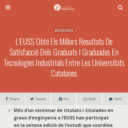
02/02/2021
L’EUSS Obté Els Millors Resultats De
Satisfacció Dels Graduats I Graduades En
Tecnologies Industrials Entre Les Universitats
Catalanes
Share
Tweet
Pin
Mail
SMS
Més d’un centenar de titulats i titulades en
graus d’enginyeria a l’EUSS han participat
en la setena edició de l’estudi que coordina