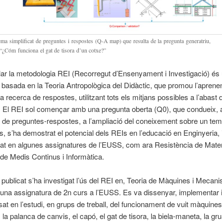
ma simplificat de preguntes i respostes (Q-A map) que resulta de la pregunta generatriu,
“¿Cóm funciona el gat de tisora d’un cotxe?”
lar la metodologia REI (Recorregut d’Ensenyament i Investigació) és
 basada en la Teoria Antropològica del Didàctic, que promou l’aprene
a recerca de respostes, utilitzant tots els mitjans possibles a l’abast 
t. El REI sol començar amb una pregunta oberta (Q0), que condueix, 
de preguntes-respostes, a l’ampliació del coneixement sobre un tem
s, s’ha demostrat el potencial dels REIs en l’educació en Enginyeria, 
t en algunes assignatures de l’EUSS, com ara Resistència de Mater
e Medis Continus i Informàtica.
le publicat s’ha investigat l’ús del REI en, Teoria de Màquines i Mecan
na assignatura de 2n curs a l’EUSS. Es va dissenyar, implementar i 
at en l’estudi, en grups de treball, del funcionament de vuit màquines
 la palanca de canvis, el capó, el gat de tisora, la biela-maneta, la gr