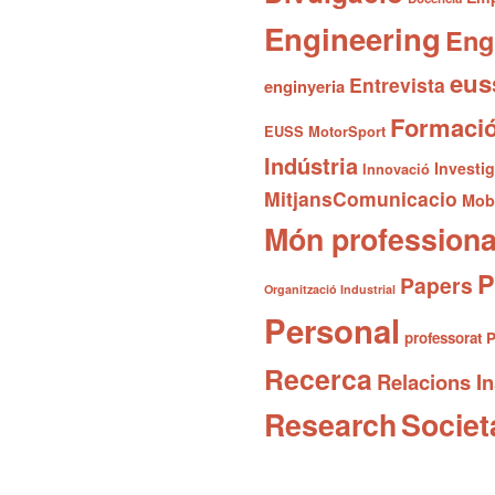
Engineering
Eng
eus
Entrevista
enginyeria
Formaci
EUSS MotorSport
Indústria
Investi
Innovació
MitjansComunicacio
Mobi
Món professiona
P
Papers
Organització Industrial
Personal
professorat
P
Recerca
Relacions In
Research
Societ