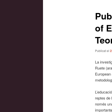
les
entrades
Pub
of 
Teo
Publicat el
2
La invest
Ruete (ara
European J
metodolog
L’educació
reptes de 
només una 
importants