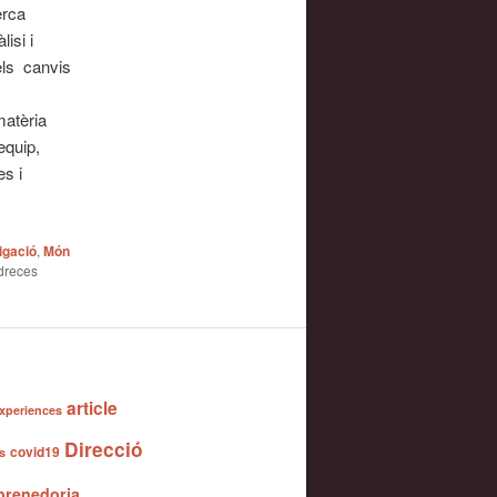
erca
isi i
els canvis
matèria
equip,
es i
igació
,
Món
adreces
article
xperiences
Direcció
covid19
s
renedoria