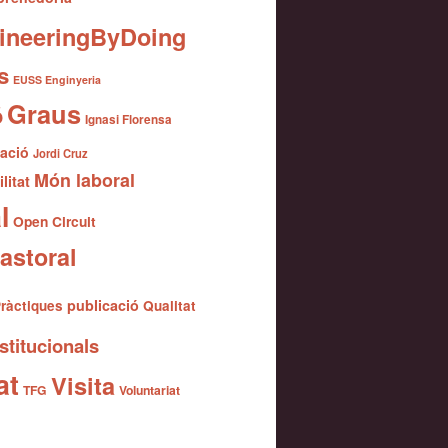
ineeringByDoing
s
EUSS Enginyeria
Graus
ó
Ignasi Florensa
gació
Jordi Cruz
Món laboral
litat
l
Open Circuit
astoral
publicació
ràctiques
Qualitat
stitucionals
at
Visita
TFG
Voluntariat