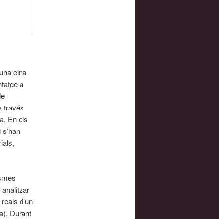
 una eina
ntatge a
de
a través
a. En els
i s’han
ials,
ismes
analitzar
 reals d’un
ua). Durant