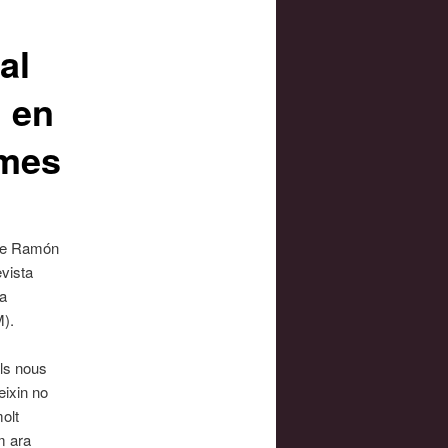
al
I en
smes
mne Ramón
evista
la
).
als nous
eixin no
olt
m ara