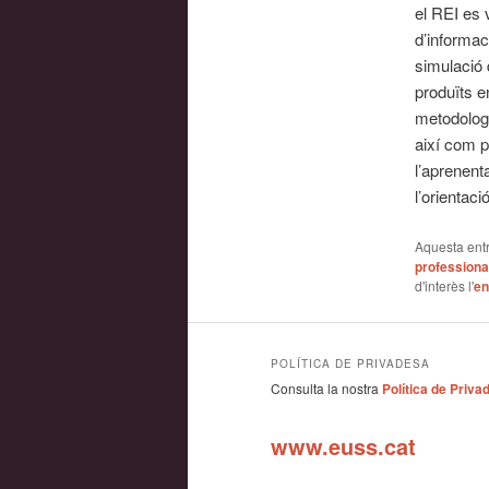
el REI es 
d’informac
simulació 
produïts e
metodologia
així com p
l’aprenent
l’orientació
Aquesta entr
professiona
d'interès l'
en
POLÍTICA DE PRIVADESA
Consulta la nostra
Política de Priva
www.euss.cat