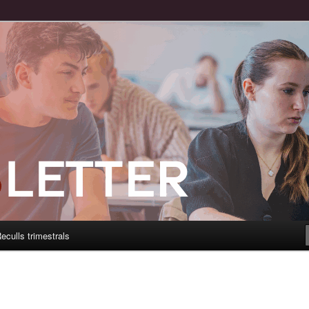
eculls trimestrals