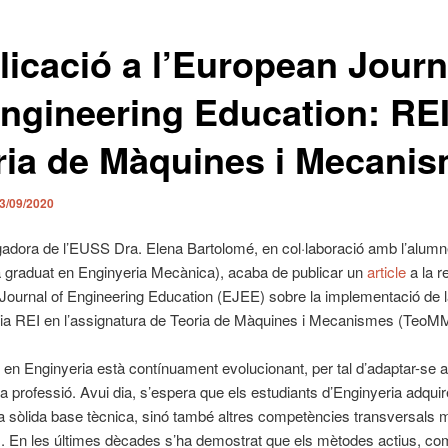
licació a l’European Journ
Engineering Education: RE
ria de Màquines i Mecani
3/09/2020
igadora de l’EUSS Dra. Elena Bartolomé, en col·laboració amb l’alu
 graduat en Enginyeria Mecànica), acaba de publicar un
article
a la r
ournal of Engineering Education (EJEE) sobre la implementació de 
ia REI en l’assignatura de Teoria de Màquines i Mecanismes (TeoMM
 en Enginyeria està contínuament evolucionant, per tal d’adaptar-se 
la professió. Avui dia, s’espera que els estudiants d’Enginyeria adquir
sòlida base tècnica, sinó també altres competències transversals m
. En les últimes dècades s’ha demostrat que els mètodes actius, co