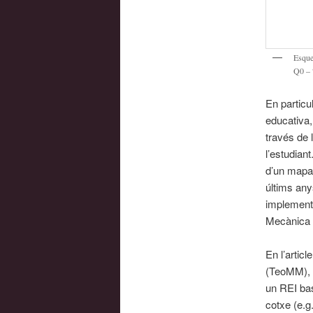
Esque
Q0 – 
En particu
educativa,
través de l
l’estudian
d’un mapa 
últims any
implementa
Mecànica d
En l’artic
(TeoMM), u
un REI bas
cotxe (e.g.