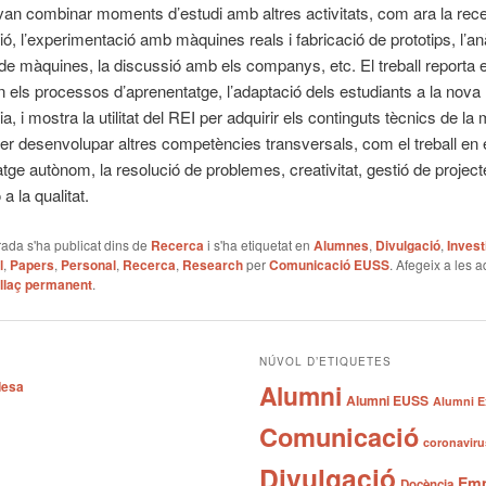
van combinar moments d’estudi amb altres activitats, com ara la rec
ió, l’experimentació amb màquines reals i fabricació de prototips, l’anàl
de màquines, la discussió amb els companys, etc. El treball reporta 
n els processos d’aprenentatge, l’adaptació dels estudiants a la nova
, i mostra la utilitat del REI per adquirir els continguts tècnics de la 
er desenvolupar altres competències transversals, com el treball en 
atge autònom, la resolució de problemes, creativitat, gestió de project
 a la qualitat.
ada s'ha publicat dins de
Recerca
i s'ha etiquetat en
Alumnes
,
Divulgació
,
Invest
l
,
Papers
,
Personal
,
Recerca
,
Research
per
Comunicació EUSS
. Afegeix a les 
llaç permanent
.
NÚVOL D’ETIQUETES
desa
Alumni
Alumni EUSS
Alumni E
Comunicació
coronaviru
Divulgació
Emp
Docència