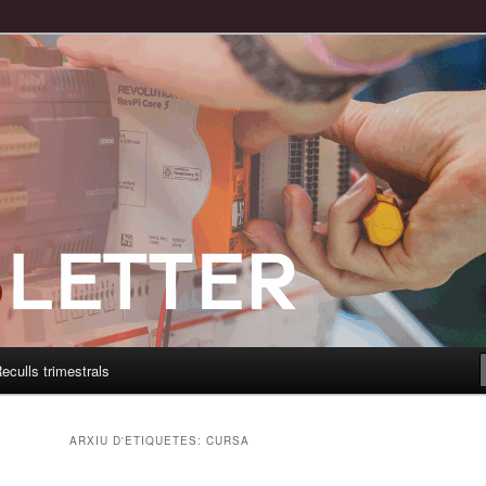
eculls trimestrals
ARXIU D'ETIQUETES:
CURSA