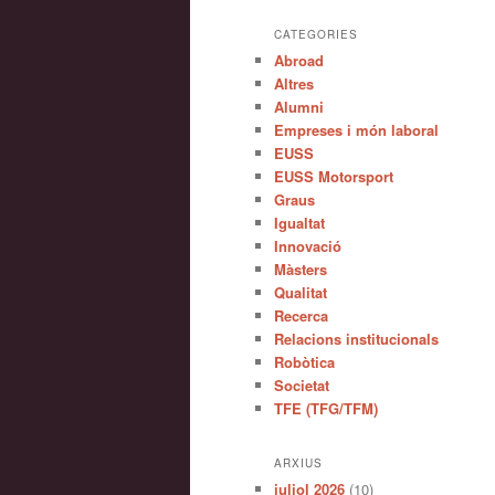
CATEGORIES
Abroad
Altres
Alumni
Empreses i món laboral
EUSS
EUSS Motorsport
Graus
Igualtat
Innovació
Màsters
Qualitat
Recerca
Relacions institucionals
Robòtica
Societat
TFE (TFG/TFM)
ARXIUS
juliol 2026
(10)