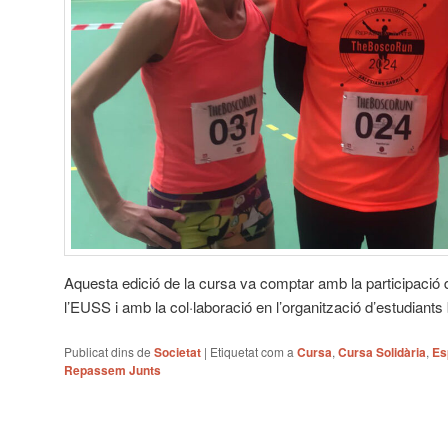
Aquesta edició de la cursa va comptar amb la participaci
l’EUSS i amb la col·laboració en l’organització d’estudiants
Publicat dins de
Societat
|
Etiquetat com a
Cursa
,
Cursa Solidària
,
Es
Repassem Junts