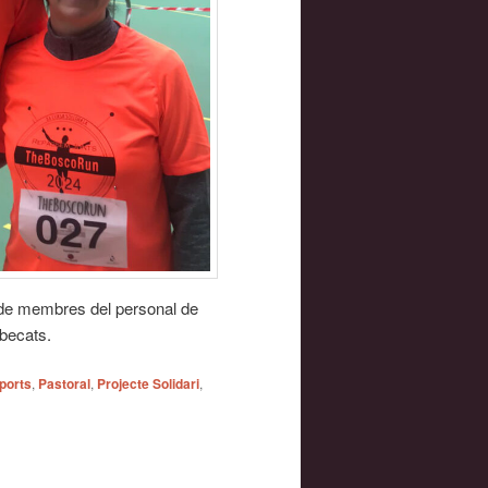
ó de membres del personal de
 becats.
ports
,
Pastoral
,
Projecte Solidari
,