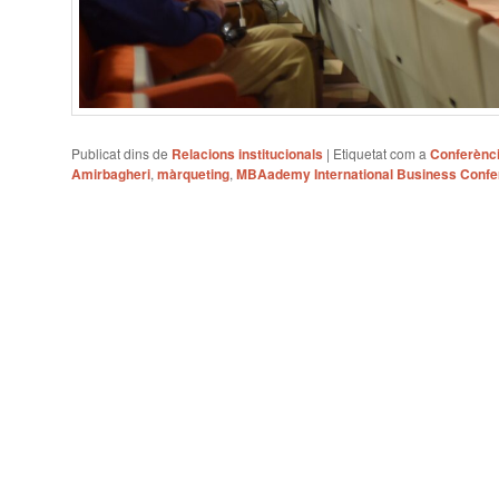
Publicat dins de
Relacions institucionals
|
Etiquetat com a
Conferènc
Amirbagheri
,
màrqueting
,
MBAademy International Business Conf