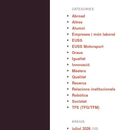
CATEGORIES
Abroad
Altres
Alumni
Empreses i món laboral
EUSS
EUSS Motorsport
Graus
Igualtat
Innovació
Màsters
Qualitat
Recerca
Relacions institucionals
Robòtica
Societat
TFE (TFG/TFM)
ARXIUS
juliol 2026
(10)