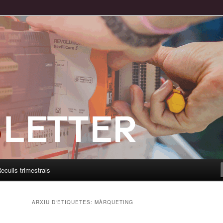
eculls trimestrals
ARXIU D'ETIQUETES:
MÀRQUETING