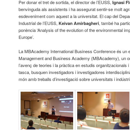
Per donar el tret de sortida, el director de l’EUSS,
Ignasi F
benvinguda als assistents i ha assegurat sentir-se molt agra
esdeveniment com aquest a la universitat. El cap del Depa
Industrial de l’EUSS,
Keivan Amirbagheri
, també ha parti
ponència ‘Analysis of the evolution of the environmental impa
Europe’.
La MBAcademy International Business Conference és un e
Management and Business Academy (MBAcademy), un org
l’avenç de teories i la pràctica en estudis organitzacionals 
tasca, busquen investigadors i investigadores interdisciplinà
món amb treballs d’investigació sobre universitats i indústri