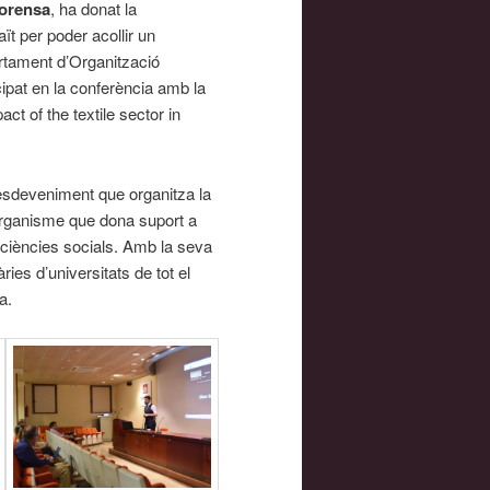
lorensa
, ha donat la
ït per poder acollir un
rtament d’Organització
cipat en la conferència amb la
ct of the textile sector in
sdeveniment que organitza la
anisme que dona suport a
i ciències socials. Amb la seva
ries d’universitats de tot el
a.