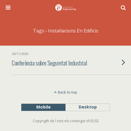
Tags › Instal·lacions En Edificis
20/11/2020
Conferència sobre Seguretat Industrial
Back to top
Mobile
Desktop
Copyrigth de l tots els contingut d\'EUSS